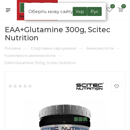
0
0
Оберіть мову сайту
Укр
Рус
EAA+Glutamine 300g, Scitec
Nutrition
—
—
—
Головна
Спортивне харчування
Амінокислоти
—
Комплексні амінокислоти
EAA+Glutamine 300g, Scitec Nutrition