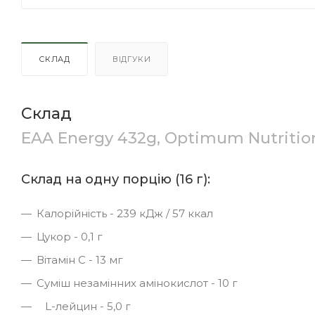
СКЛАД
ВІДГУКИ
Склад
EAA Energy 432g, Optimum Nutritio
Склад на одну порцію (16 г):
Калорійність - 239 кДж / 57 ккал
Цукор - 0,1 г
Вітамін С - 13 мг
Суміш незамінних амінокислот - 10 г
L-лейцин - 5,0 г