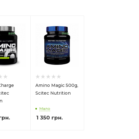
Charge
Amino Magic 500g,
itec
Scitec Nutrition
on
Мало
грн.
1 350
грн.