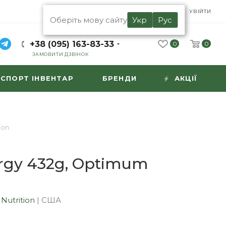
UA
RU
УВІЙТИ
Оберіть мову сайту
Укр
Рус
+38 (095) 163-83-33
0
0
ЗАМОВИТИ ДЗВІНОК
СПОРТ ІНВЕНТАР
БРЕНДИ
АКЦІЇ
ion
rgy 432g, Optimum
n
Nutrition
|
США