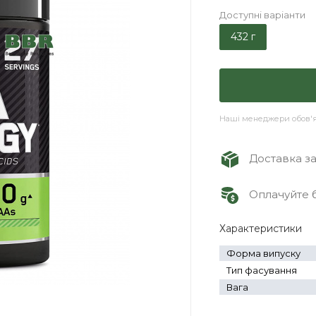
Доступні варіанти
432 г
Наші менеджери обов'яз
Доставка зам
Оплачуйте б
Характеристики
Форма випуску
Тип фасування
Вага