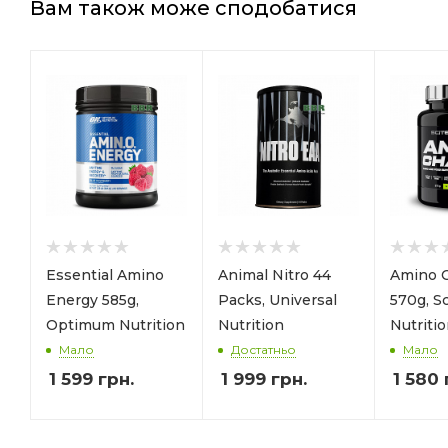
Вам також може сподобатися
Essential Amino
Animal Nitro 44
Amino 
Energy 585g,
Packs, Universal
570g, Sc
Optimum Nutrition
Nutrition
Nutriti
Мало
Достатньо
Мало
1 599
грн.
1 999
грн.
1 580