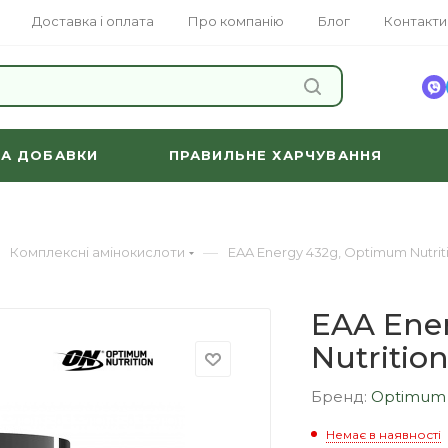
Доставка і оплата
Про компанію
Блог
Контакти
ЗНАЙТИ
ТА ДОБАВКИ
ПРАВИЛЬНЕ ХАРЧУВАННЯ
—
Комплексні амінокислоти
EAA Energy 432g, Optimum Nutrit
EAA Ene
Nutritio
Бренд:
Optimum 
Немає в наявності