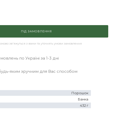
ПІД ЗАМОВЛЕННЯ
ково зв'яжуться з вами та уточнять умови замовлення
овлень по Україні за 1-3 дні
удь-яким зручним для Вас способом
Порошок
Банка
432 г