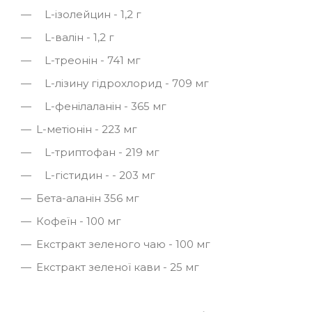
L-ізолейцин - 1,2 г
L-валін - 1,2 г
L-треонін - 741 мг
L-лізину гідрохлорид - 709 мг
L-фенілаланін - 365 мг
L-метіонін - 223 мг
L-триптофан - 219 мг
L-гістидин - - 203 мг
Бета-аланін 356 мг
Кофеїн - 100 мг
Екстракт зеленого чаю - 100 мг
Екстракт зеленої кави - 25 мг