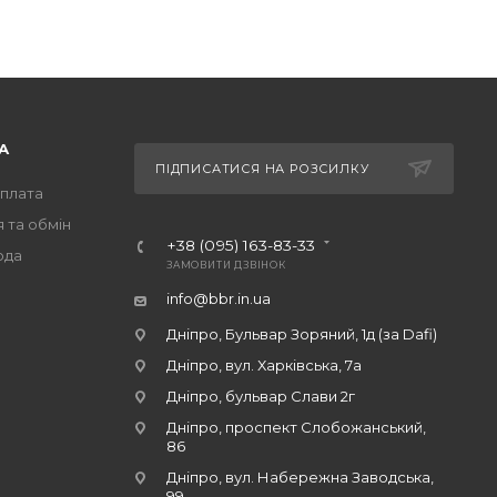
А
ПІДПИСАТИСЯ НА РОЗСИЛКУ
оплата
 та обмін
+38 (095) 163-83-33
ода
ЗАМОВИТИ ДЗВІНОК
info@bbr.in.ua
Дніпро, Бульвар Зоряний, 1д (за Dafi)
Дніпро, вул. Харківська, 7а
Дніпро, бульвар Слави 2г
Дніпро, проспект Слобожанський,
86
Дніпро, вул. Набережна Заводська,
99