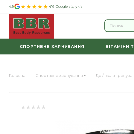
4.9
419 Google відгуків
СПОРТИВНЕ ХАРЧУВАННЯ
ВІТАМІНИ 
—
—
Головна
Спортивне харчування
До / після тренува