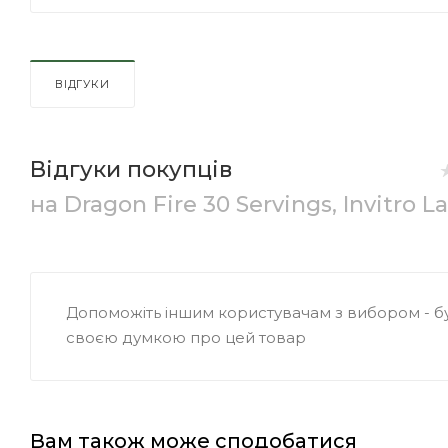
ВІДГУКИ
Відгуки покупців
на Dragon Fire 30 Servings, Invitro L
Допоможіть іншим користувачам з вибором - бу
своєю думкою про цей товар
Вам також може сподобатися