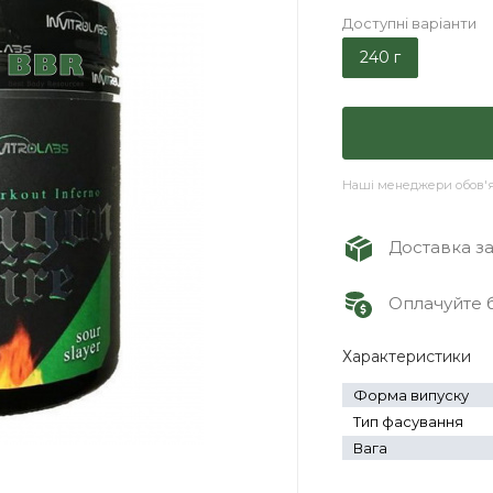
Доступні варіанти
240 г
Наші менеджери обов'яз
Доставка зам
Оплачуйте б
Характеристики
Форма випуску
Тип фасування
Вага