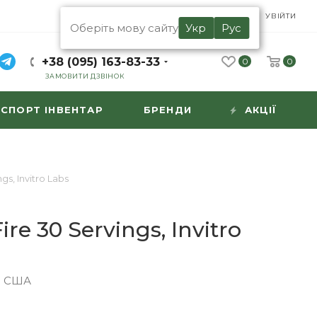
UA
RU
УВІЙТИ
Оберіть мову сайту
Укр
Рус
+38 (095) 163-83-33
0
0
ЗАМОВИТИ ДЗВІНОК
СПОРТ ІНВЕНТАР
БРЕНДИ
АКЦІЇ
gs, Invitro Labs
re 30 Servings, Invitro
|
США