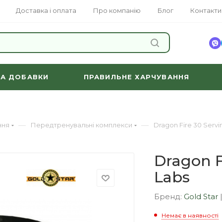
Доставка і оплата
Про компанію
Блог
Контакти
ЗНАЙТИ
ТА ДОБАВКИ
ПРАВИЛЬНЕ ХАРЧУВАННЯ
—
—
ння
Передтренувальні комплекси
Dragon Fire 30 Servin
Dragon Fi
Labs
Бренд:
Gold Star
Немає в наявності