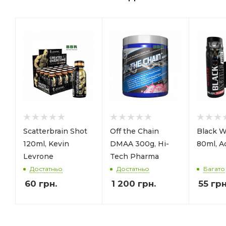
Scatterbrain Shot
Off the Chain
Black W
120ml, Kevin
DMAA 300g, Hi-
80ml, A
Levrone
Tech Pharma
Достатньо
Достатньо
Багато
60
грн.
1 200
грн.
55
грн