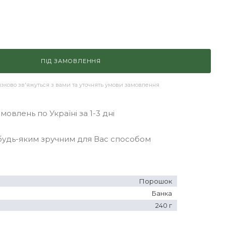
ПІД ЗАМОВЛЕННЯ
ково зв'яжуться з вами та уточнять умови замовлення
овлень по Україні за 1-3 дні
удь-яким зручним для Вас способом
Порошок
Банка
240 г