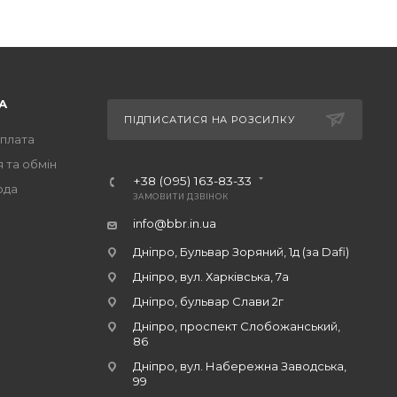
А
ПІДПИСАТИСЯ НА РОЗСИЛКУ
оплата
 та обмін
+38 (095) 163-83-33
ода
ЗАМОВИТИ ДЗВІНОК
info@bbr.in.ua
Дніпро, Бульвар Зоряний, 1д (за Dafi)
Дніпро, вул. Харківська, 7а
Дніпро, бульвар Слави 2г
Дніпро, проспект Слобожанський,
86
Дніпро, вул. Набережна Заводська,
99