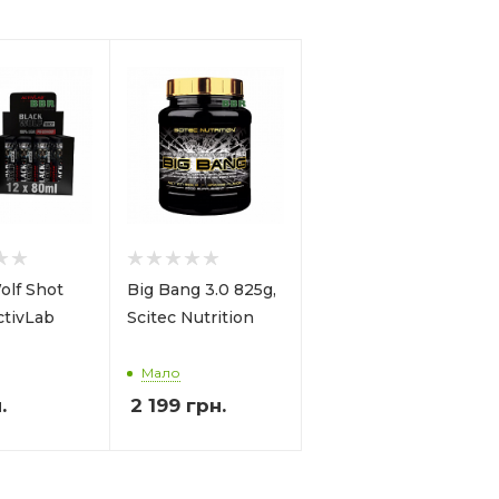
olf Shot
Big Bang 3.0 825g,
ctivLab
Scitec Nutrition
Мало
.
2 199
грн.