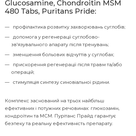
Glucosamine, Chondroitin MSM
480 Tabs, Puritans Pride:
профілактика розвитку захворювань суглобів;
допомога у регенерації суглобово-
зв'язувального апарату після тренувань;
зменшення больових відчуттів у суглобах;
прискорення регенерації після травм та/або
операцій;
стимуляція синтезу синовіальної рідини.
Комплекс заснований на трьох найбільш
ефективних і потужних речовинах: глюкозамін,
хондроїтин та МСМ. Пурітанс Прайд гарантує
безпеку та реальну ефективність препарату.