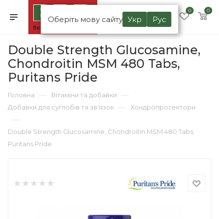
0
0
Оберіть мову сайту
Укр
Рус
Double Strength Glucosamine,
Chondroitin MSM 480 Tabs,
Puritans Pride
—
—
Головна
Вітаміни та добавки
—
Добавки для суглобів та зв'язок
Хондропротектори
—
Double Strength Glucosamine, Chondroitin MSM 480 Tabs,
Puritans Pride