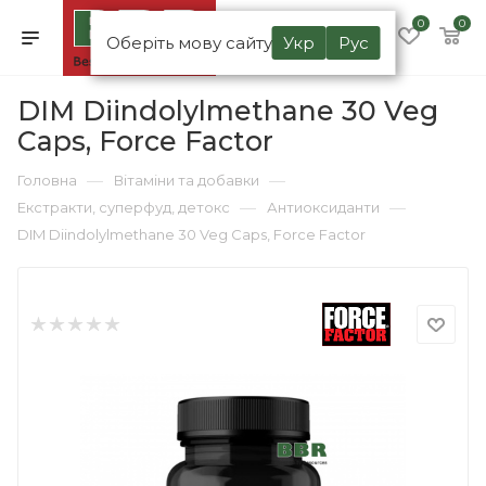
0
0
Оберіть мову сайту
Укр
Рус
DIM Diindolylmethane 30 Veg
Caps, Force Factor
—
—
Головна
Вітаміни та добавки
—
—
Екстракти, суперфуд, детокс
Антиоксиданти
DIM Diindolylmethane 30 Veg Caps, Force Factor