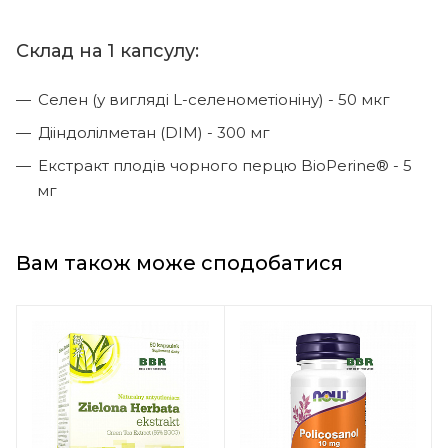
Склад на 1 капсулу:
Селен (у вигляді L-селенометіоніну) - 50 мкг
Дііндолілметан (DIM) - 300 мг
Екстракт плодів чорного перцю BioPerine® - 5
мг
Вам також може сподобатися