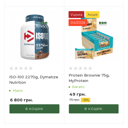
Уцінка
Акція
04/2026
Protein Brownie 75g,
ISO-100 2270g, Dymatize
MyProtein
Nutrition
Багато
Мало
49
грн.
6 800
грн.
75
грн.
-
35
%
В КОШИК
В КОШИК