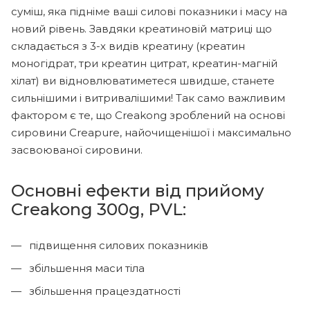
суміш, яка підніме ваші силові показники і масу на
новий рівень. Завдяки креатиновій матриці що
складається з 3-х видів креатину (креатин
моногідрат, три креатин цитрат, креатин-магній
хілат) ви відновлюватиметеся швидше, станете
сильнішими і витривалішими! Так само важливим
фактором є те, що Creakong зроблений на основі
сировини Creapure, найочищенішої і максимально
засвоюваної сировини.
Основні ефекти від прийому
Creakong 300g, PVL:
підвищення силових показників
збільшення маси тіла
збільшення працездатності