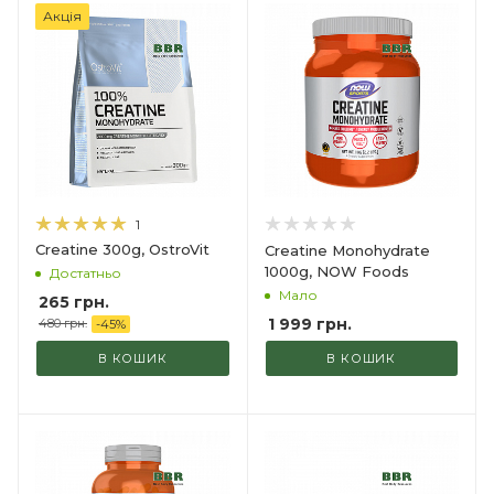
Акція
1
Creatine 300g, OstroVit
Creatine Monohydrate
1000g, NOW Foods
Достатньо
Мало
265
грн.
1 999
грн.
480
грн.
-
45
%
В КОШИК
В КОШИК