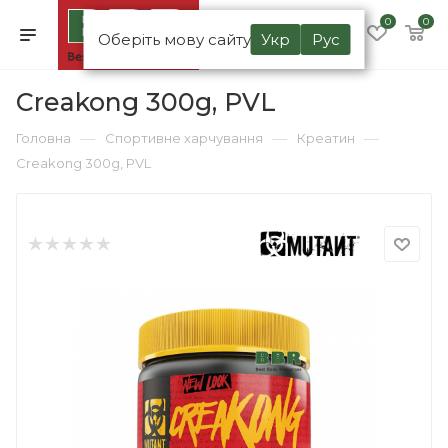
0
0
Оберіть мову сайту
Укр
Рус
Creakong 300g, PVL
—
—
—
Головна
Спортивне харчування
Креатин
Creakong 300g, PVL