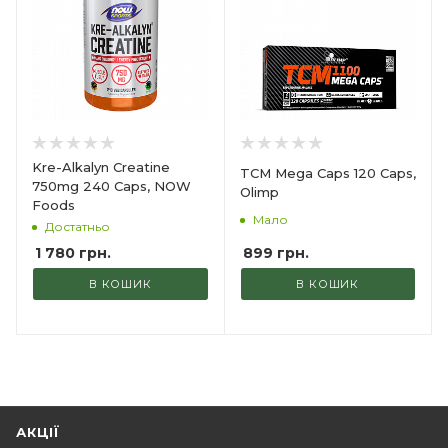
Kre-Alkalyn Creatine
TCM Mega Caps 120 Сaps,
750mg 240 Caps, NOW
Olimp
Foods
Мало
Достатньо
899
грн.
1 780
грн.
В КОШИК
В КОШИК
АКЦІЇ