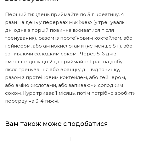
Перший тиждень приймайте по 5 г креатину, 4
рази на день у перервах між їжею (у тренувальні
дні одна з порцій повинна вживатися після
тренування), разом із протеїновим коктейлем, або
гейнером, або амінокислотами (не менше 5 г), або
запиваючи солодким соком . Через 5-6 днів
зменште дозу до 2 г, і приймайте 1 раз на добу,
після тренування або вранці у дні відпочинку,
разом з протеїновим коктейлем, або гейнером,
або амінокислотами, або запиваючи солодким
соком. Курс триває 1 місяць, потім потрібно зробити
перерву на 3-4 тижні.
Вам також може сподобатися