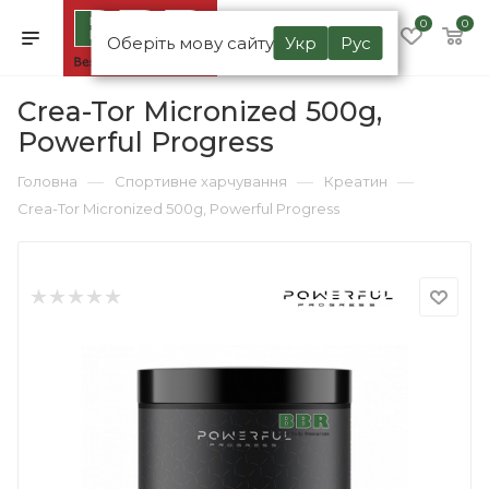
0
0
Оберіть мову сайту
Укр
Рус
Crea-Tor Micronized 500g,
Powerful Progress
—
—
—
Головна
Спортивне харчування
Креатин
Crea-Tor Micronized 500g, Powerful Progress