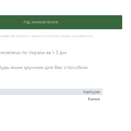
ПІД ЗАМОВЛЕННЯ
ково зв'яжуться з вами та уточнять умови замовлення
овлень по Україні за 1-3 дні
удь-яким зручним для Вас способом
Капсули
Банка