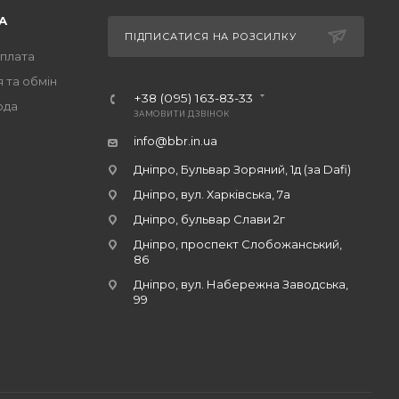
А
ПІДПИСАТИСЯ НА РОЗСИЛКУ
оплата
 та обмін
+38 (095) 163-83-33
ода
ЗАМОВИТИ ДЗВІНОК
info@bbr.in.ua
Дніпро, Бульвар Зоряний, 1д (за Dafi)
Дніпро, вул. Харківська, 7а
Дніпро, бульвар Слави 2г
Дніпро, проспект Слобожанський,
86
Дніпро, вул. Набережна Заводська,
99