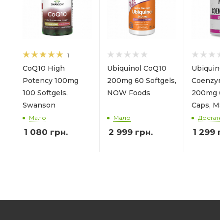
1
CoQ10 High
Ubiquinol CoQ10
Ubiqui
Potency 100mg
200mg 60 Softgels,
Coenzy
100 Softgels,
NOW Foods
200mg 
Swanson
Caps, 
Мало
Мало
Достат
1 080
грн.
2 999
грн.
1 299