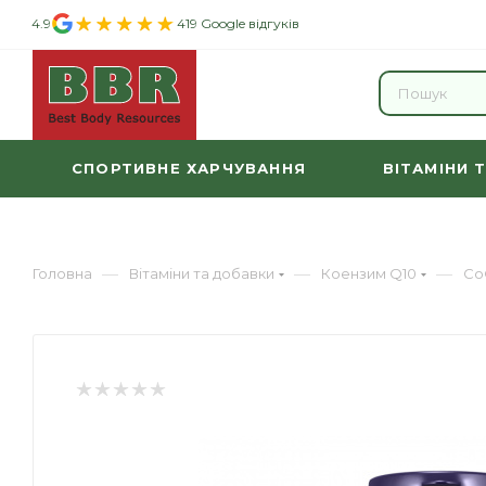
4.9
419 Google відгуків
СПОРТИВНЕ ХАРЧУВАННЯ
ВІТАМІНИ 
—
—
—
Головна
Вітаміни та добавки
Коензим Q10
Co