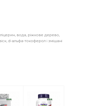
гліцерин, вода, ріжкове дерево,
віск, d-альфа-токоферол і змішані