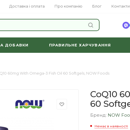
Доставка і оплата
Про компанію
Блог
Контакти
ЗНАЙТИ
ТА ДОБАВКИ
ПРАВИЛЬНЕ ХАРЧУВАННЯ
Q10 60mg With Omega-3 Fish Oil 60 Softgels, NOW Foods
CoQ10 60
60 Softg
Бренд:
NOW Foo
Немає в наявності