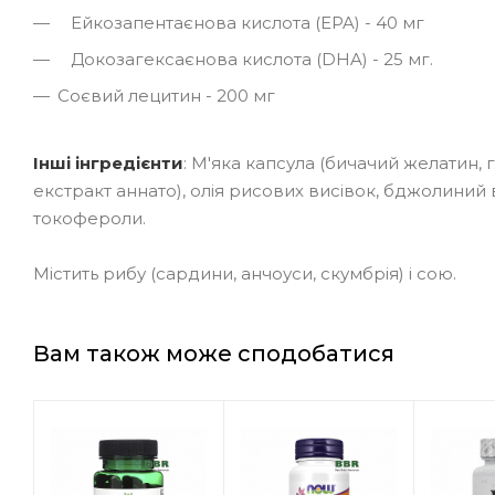
Ейкозапентаєнова кислота (EPA) - 40 мг
Докозагексаєнова кислота (DHA) - 25 мг.
Соєвий лецитин - 200 мг
Інші інгредієнти
: М'яка капсула (бичачий желатин, 
екстракт аннато), олія рисових висівок, бджолиний 
токофероли.
Містить рибу (сардини, анчоуси, скумбрія) і сою.
Вам також може сподобатися