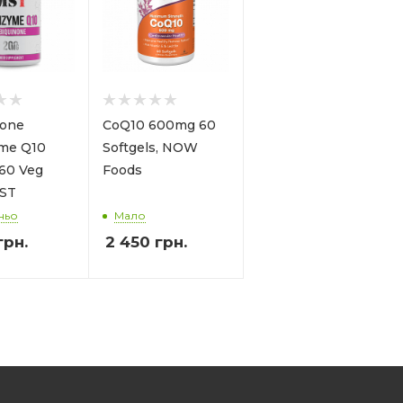
none
CoQ10 600mg 60
me Q10
Softgels, NOW
60 Veg
Foods
MST
ньо
Мало
грн.
2 450
грн.