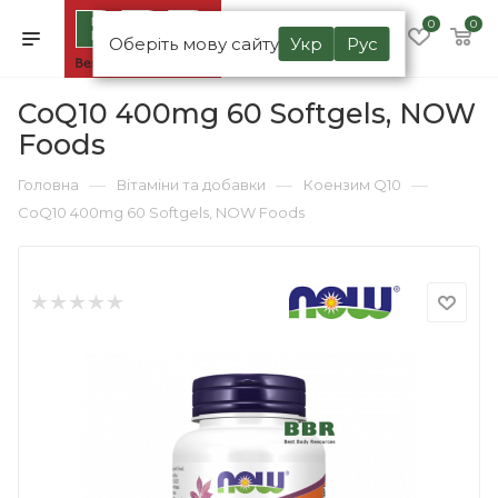
0
0
Оберіть мову сайту
Укр
Рус
CoQ10 400mg 60 Softgels, NOW
Foods
—
—
—
Головна
Вітаміни та добавки
Коензим Q10
CoQ10 400mg 60 Softgels, NOW Foods