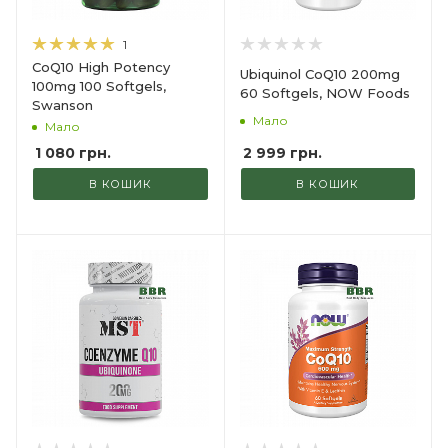
1
CoQ10 High Potency
Ubiquinol CoQ10 200mg
100mg 100 Softgels,
60 Softgels, NOW Foods
Swanson
Мало
Мало
2 999
грн.
1 080
грн.
В КОШИК
В КОШИК