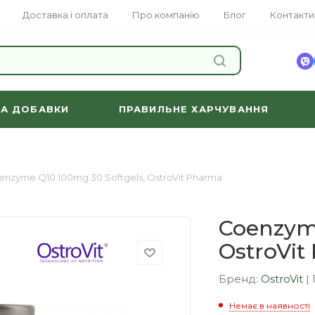
Доставка і оплата
Про компанію
Блог
Контакти
ЗНАЙТИ
ТА ДОБАВКИ
ПРАВИЛЬНЕ ХАРЧУВАННЯ
enzyme Q10 100mg 30 Softgels, OstroVit Pharma
Coenzyme
OstroVit
Бренд:
OstroVit
|
Немає в наявності