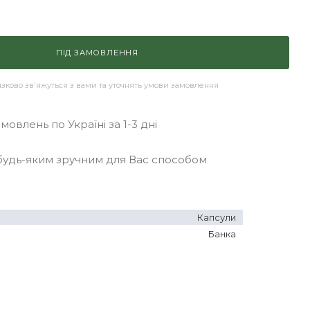
ПІД ЗАМОВЛЕННЯ
ково зв'яжуться з вами та уточнять умови замовлення
овлень по Україні за 1-3 дні
удь-яким зручним для Вас способом
Капсули
Банка