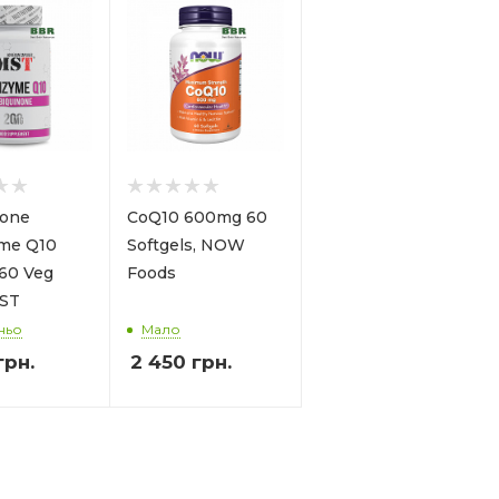
none
CoQ10 600mg 60
me Q10
Softgels, NOW
60 Veg
Foods
MST
ньо
Мало
грн.
2 450
грн.