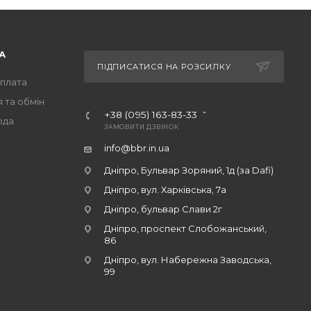
А
ПІДПИСАТИСЯ НА РОЗСИЛКУ
оплата
 та обмін
+38 (095) 163-83-33
ода
ЗАМОВИТИ ДЗВІНОК
info@bbr.in.ua
Дніпро, Бульвар Зоряний, 1д (за Dafi)
Дніпро, вул. Харківська, 7а
Дніпро, бульвар Слави 2г
Дніпро, проспект Слобожанський,
86
Дніпро, вул. Набережна Заводська,
99