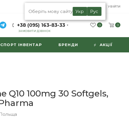
UA
RU
УВІЙТИ
Оберіть мову сайту
Укр
Рус
+38 (095) 163-83-33
0
0
ЗАМОВИТИ ДЗВІНОК
СПОРТ ІНВЕНТАР
БРЕНДИ
АКЦІЇ
 Q10 100mg 30 Softgels,
 Pharma
Польща