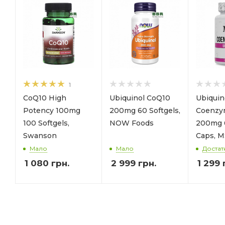
1
CoQ10 High
Ubiquinol CoQ10
Ubiqui
Potency 100mg
200mg 60 Softgels,
Coenzy
100 Softgels,
NOW Foods
200mg 
Swanson
Caps, 
Мало
Мало
Достат
1 080
грн.
2 999
грн.
1 299