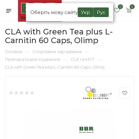
0
0
Оберіть мову сайту
Укр
Рус
CLA with Green Tea plus L-
Carnitin 60 Caps, Olimp
—
—
Головна
Спортивне харчування
—
—
Препарати для схуднення
CLA та MCT
CLA with Green Tea plus L-Carnitin 60 Caps, Olimp