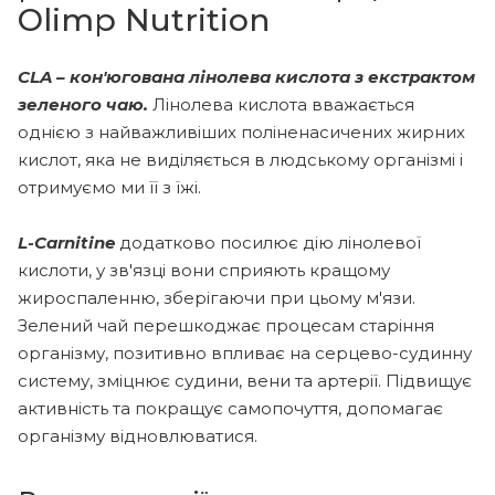
Olimp Nutrition
CLA – кон'югована лінолева кислота з екстрактом
зеленого чаю.
Лінолева кислота вважається
однією з найважливіших поліненасичених жирних
кислот, яка не виділяється в людському організмі і
отримуємо ми її з їжі.
L-Сarnitine
додатково посилює дію лінолевої
кислоти, у зв'язці вони сприяють кращому
жироспаленню, зберігаючи при цьому м'язи.
Зелений чай перешкоджає процесам старіння
організму, позитивно впливає на серцево-судинну
систему, зміцнює судини, вени та артерії. Підвищує
активність та покращує самопочуття, допомагає
організму відновлюватися.