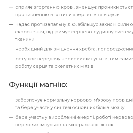
сприяє згортанню крові, зменшує проникність с
проникненню в клітини алергенів та вірусів
надає протизапальну дію, збільшує захисні сили о
скорочення, підтримує серцево-судинну систему,
тканини
необхідний для зміцнення хребта, попередження
регулює передачу нервових імпульсів, тим сам
роботу серця та скелетних м'язів
Функції магнію:
забезпечує нормальну нервово-м'язову провідні
та бере участь у синтезі основних білків мозку
бере участь у виробленні енергії, роботі нервово
нервових імпульсів та мінералізації кісток