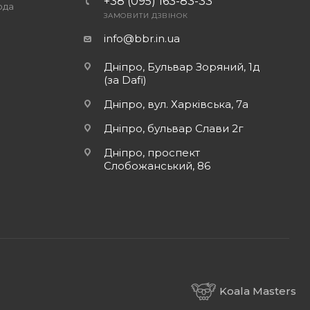
+38 (095) 163-83-33
ода
ЗАМОВИТИ ДЗВІНОК
info@bbr.in.ua
Дніпро, Бульвар Зоряний, 1д
(за Dafi)
Дніпро, вул. Харківська, 7а
Дніпро, бульвар Слави 2г
Дніпро, проспект
Слобожанський, 86
Koala Masters