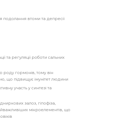
я подолання втоми та депресії
ї та регуляції роботи сальних
о роду гормонів, тому він
, що підвищує імунітет людини
ктивну участь у синтезі та
ниркових залоз, гіпофіза,
 найважливіших мікроелементів, що
овіків