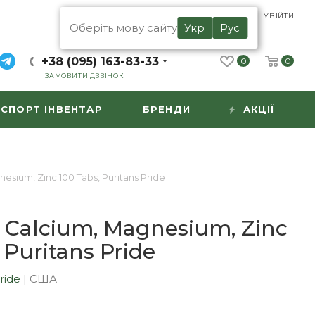
UA
RU
УВІЙТИ
Оберіть мову сайту
Укр
Рус
+38 (095) 163-83-33
0
0
ЗАМОВИТИ ДЗВІНОК
СПОРТ ІНВЕНТАР
БРЕНДИ
АКЦІЇ
esium, Zinc 100 Tabs, Puritans Pride
 Calcium, Magnesium, Zinc
 Puritans Pride
Pride
|
США