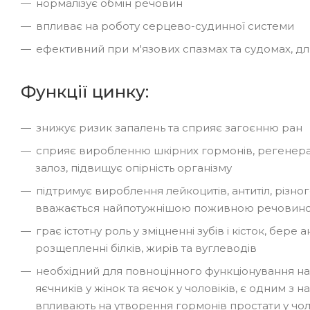
нормалізує обмін речовин
впливає на роботу серцево-судинної системи
ефективний при м'язових спазмах та судомах, дл
Функції цинку:
знижує ризик запалень та сприяє загоєнню ран
сприяє виробленню шкірних гормонів, регенераці
залоз, підвищує опірність організму
підтримує вироблення лейкоцитів, антитіл, різног
вважається найпотужнішою поживною речовиною
грає істотну роль у зміцненні зубів і кісток, бере а
розщепленні білків, жирів та вуглеводів
необхідний для повноцінного функціонування над
яєчників у жінок та яєчок у чоловіків, є одним з
впливають на утворення гормонів простати у чол