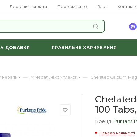
Доставка і оплата
Про компанію
Блог
Контакти
ЗНАЙТИ
ТА ДОБАВКИ
ПРАВИЛЬНЕ ХАРЧУВАННЯ
—
—
 мінерали
Мінеральні комплекси
Chelated Calcium, Magn
Chelated
100 Tabs,
Бренд:
Puritans 
Немає в наявності