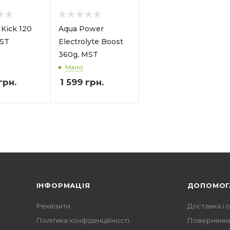
 Kick 120
Aqua Power
MST
Electrolyte Boost
360g, MST
Мало
грн.
1 599
грн.
ІНФОРМАЦІЯ
ДОПОМОГ
Реквізити
Доставка і 
Політика конфіденційності
Повернення