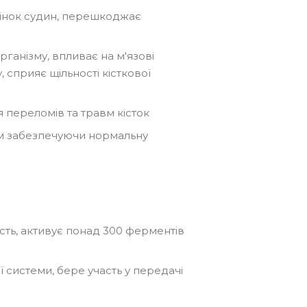
тінок судин, перешкоджає
рганізму, впливає на м'язові
 сприяє щільності кісткової
 переломів та травм кісток
им забезпечуючи нормальну
сть, активує понад 300 ферментів
ї системи, бере участь у передачі