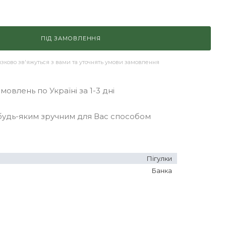
ПІД ЗАМОВЛЕННЯ
ково зв'яжуться з вами та уточнять умови замовлення
овлень по Україні за 1-3 дні
удь-яким зручним для Вас способом
Пігулки
Банка