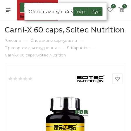
0
0
Оберіть мову сайту
Укр
Рус
Carni-X 60 caps, Scitec Nutrition
—
—
Головна
Спортивне харчування
—
—
Препарати для схуднення
Л-Карнітін
Carni-X 60 caps, Scitec Nutrition