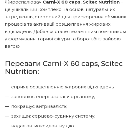
Жироспалювач
Carni-X 60 caps, Scitec Nutrition
–
це унікальний комплекс на основі натуральних
інгредієнтів, створений для прискорення обмінних
процесів та активації розщеплення жирових
відкладень. Добавка стане незамінним помічником
у формуванні гарної фігури та боротьбі із зайвою
вагою.
Переваги Carni-X 60 caps, Scitec
Nutrition:
сприяє розщепленню жирових відкладень;
заповнює енергозапаси організму;
покращує витривалість;
захищає серцево-судинну систему;
надає антиоксидантну дію.