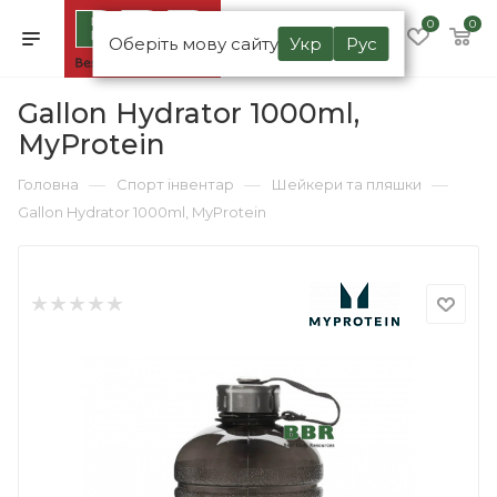
0
0
Оберіть мову сайту
Укр
Рус
Gallon Hydrator 1000ml,
MyProtein
—
—
—
Головна
Спорт інвентар
Шейкери та пляшки
Gallon Hydrator 1000ml, MyProtein