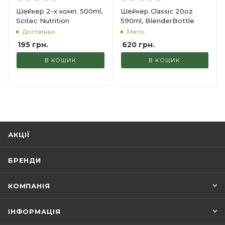
Шейкер 2-х комп. 500ml,
Шейкер Classic 20oz
Scitec Nutrition
590ml, BlenderBottle
Достатньо
Мало
195
грн.
620
грн.
В КОШИК
В КОШИК
АКЦІЇ
БРЕНДИ
КОМПАНІЯ
ІНФОРМАЦІЯ