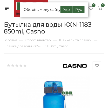
0
0
Оберіть мову сайту
Укр
Рус
Бутылка для воды KXN-1183
850ml, Casno
—
—
—
Головна
Спорт інвентар
Шейкери та пляшки
Пляшка для води KXN-1183 850ml, Casno