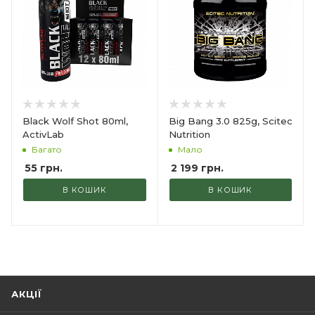
Black Wolf Shot 80ml,
Big Bang 3.0 825g, Scitec
ActivLab
Nutrition
Багато
Мало
55
грн.
2 199
грн.
В КОШИК
В КОШИК
АКЦІЇ