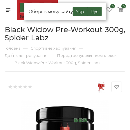
0
0
Оберіть мову сайту
Укр
Рус
Black Widow Pre-Workout 300g,
Spider Labz
—
—
Головна
Спортивне харчування
—
До / після тренування
Передтренувальні комплекси
—
Black Widow Pre-Workout 300g, Spider Labz