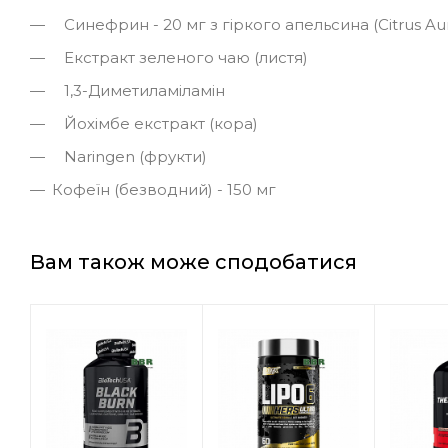
Синефрин - 20 мг з гіркого апельсина (Citrus Au
Екстракт зеленого чаю (листя)
1,3-Диметиламіламін
Йохімбе екстракт (кора)
Naringen (фрукти)
Кофеїн (безводний) - 150 мг
Вам також може сподобатися