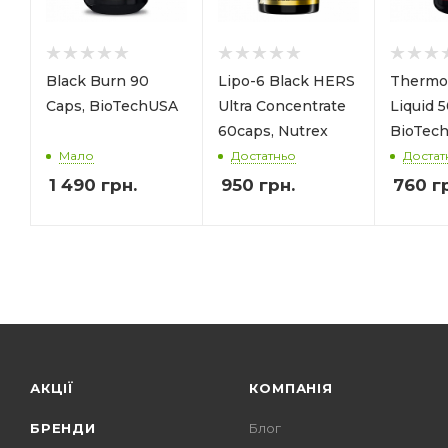
Black Burn 90
Lipo-6 Black HERS
Thermo
Caps, BioTechUSA
Ultra Concentrate
Liquid 
60caps, Nutrex
BioTec
Мало
Достатньо
Достат
1 490
грн.
950
грн.
760
гр
АКЦІЇ
КОМПАНІЯ
БРЕНДИ
Блог