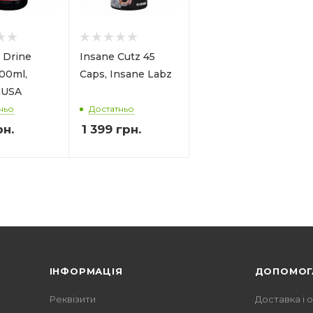
 Drine
Insane Cutz 45
500ml,
Caps, Insane Labz
hUSA
ньо
Достатньо
н.
1 399
грн.
ІНФОРМАЦІЯ
ДОПОМОГ
Реквізити
Доставка і 