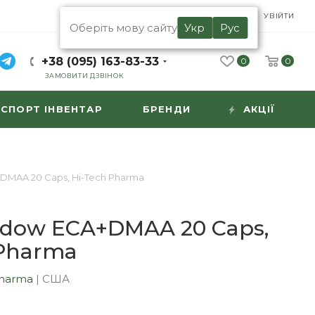
UA
RU
УВІЙТИ
Оберіть мову сайту
Укр
Рус
+38 (095) 163-83-33
0
0
ЗАМОВИТИ ДЗВІНОК
СПОРТ ІНВЕНТАР
БРЕНДИ
АКЦІЇ
DMAA 20 Caps, Hi-Tech Pharma
idow ECA+DMAA 20 Caps,
 Pharma
Pharma
|
США