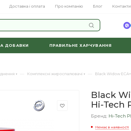
Доставка і оплата
Про компанію
Блог
Контакти
ЗНАЙТИ
ТА ДОБАВКИ
ПРАВИЛЬНЕ ХАРЧУВАННЯ
—
—
уднення
Комплексні жироспалювачі
Black Widow ECA+
Black W
Hi-Tech
Бренд:
Hi-Tech 
Немає в наявності