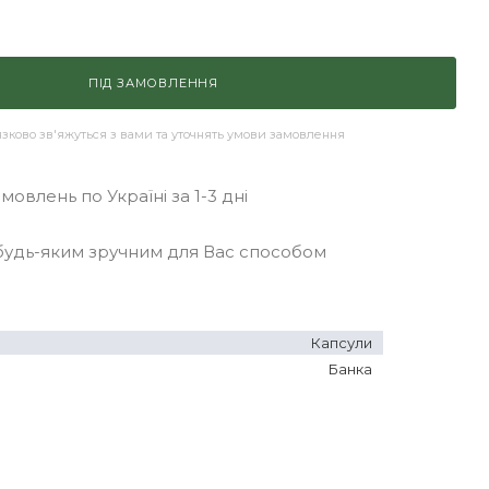
ПІД ЗАМОВЛЕННЯ
ково зв'яжуться з вами та уточнять умови замовлення
овлень по Україні за 1-3 дні
удь-яким зручним для Вас способом
Капсули
Банка