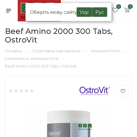
0
0
Оберіть мову сайту
Укр
Рус
Beef Amino 2000 300 Tabs,
OstroVit
—
—
—
Головна
Спортивне харчування
Амінокислоти
—
Комплексні амінокислоти
Beef Amino 2000 300 Tabs, OstroVit