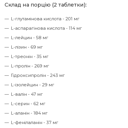
Склад на порцію (2 таблетки):
L-глутамінова кислота - 201 мг
L-аспарагінова кислота - 114 мг
L-лейцин - 58 мг
L-лізин - 69 мг
L-треонін - 35 мг
L-пролін - 269 мг
Гідроксипролін - 243 мг
L-ізолейцин - 29 мг
L-валін - 47 мг
L-серин - 62 мг
L-аланін - 184 мг
L-фенілаланін - 37 мг