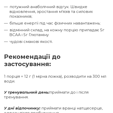
потужний анаболічний відгук. Швидке
відновлення, зростання м'язів та силових
показників;
більше енергії під час фізичних навантажень;
відмінний склад, на кожну порцію припадає 5г
BCAA і 5г Глютаміну
чудові смакові якості.
Рекомендації до
застосування:
1 порція = 12 г (1 мірна ложка), розводити на 300 мл
води.
У тренувальний день:
приймати до і після
тренування.
У дні відпочинку:
приймати вранці натщесерце,
одразу після пробудження.