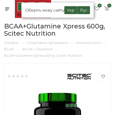
0
0
Оберіть мову сайту
Укр
Рус
BCAA+Glutamine Xpress 600g,
Scitec Nutrition
—
—
—
Головна
Спортивне харчування
Амінокислоти
—
—
BCAA
BCAA + Glutamine
BCAA+Glutamine Xpress 600g, Scitec Nutrition