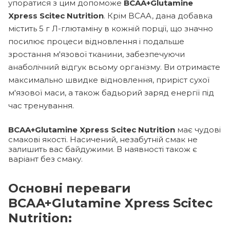
упоратися з цим допоможе
BCAA+Glutamine
Xpress Scitec Nutrition
. Крім BCAA, дана добавка
містить 5 г Л-глютаміну в кожній порції, що значно
посилює процеси відновлення і подальше
зростання м'язової тканини, забезпечуючи
анаболічний відгук всьому організму. Ви отримаєте
максимально швидке відновлення, приріст сухої
м'язової маси, а також бадьорий заряд енергії під
час тренування.
BCAA+Glutamine Xpress Scitec Nutrition
має чудові
смакові якості. Насичений, незабутній смак не
залишить вас байдужими. В наявності також є
варіант без смаку.
Основні переваги
BCAA+Glutamine Xpress Scitec
Nutrition: