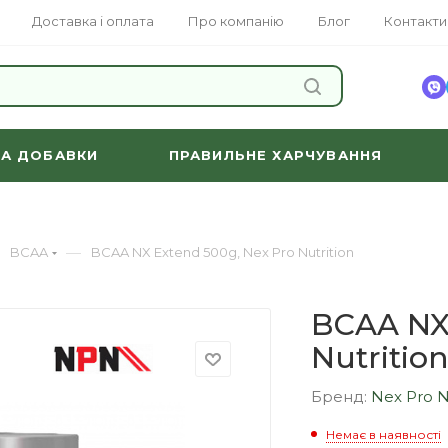
Доставка і оплата
Про компанію
Блог
Контакти
ЗНАЙТИ
ТА ДОБАВКИ
ПРАВИЛЬНЕ ХАРЧУВАННЯ
—
BCAA
BCAA NX Extend 500g, Nex Pro Nutrition
BCAA NX 
Nutritio
Бренд:
Nex Pro N
Немає в наявності