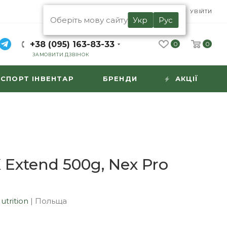
UA
RU
УВІЙТИ
Оберіть мову сайту
Укр
Рус
+38 (095) 163-83-33
0
0
ЗАМОВИТИ ДЗВІНОК
СПОРТ ІНВЕНТАР
БРЕНДИ
АКЦІЇ
Extend 500g, Nex Pro
n
utrition
|
Польща