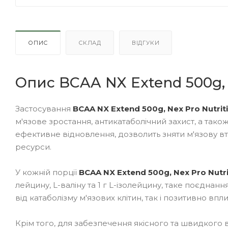
ОПИС
СКЛАД
ВІДГУКИ
Опис BCAA NX Extend 500g, 
Застосування
BCAA NX Extend 500g, Nex Pro Nutrit
м'язове зростання, антикатаболічний захист, а так
ефективне відновлення, дозволить зняти м'язову вт
ресурси.
У кожній порції
BCAA NX Extend 500g, Nex Pro Nutri
лейцину, L-валіну та 1 г L-ізолейцину, таке поєднан
від катаболізму м'язових клітин, так і позитивно впл
Крім того, для забезпечення якісного та швидкого