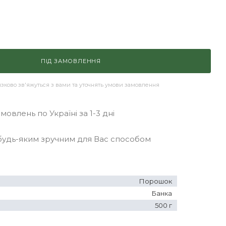
ПІД ЗАМОВЛЕННЯ
ково зв'яжуться з вами та уточнять умови замовлення
овлень по Україні за 1-3 дні
удь-яким зручним для Вас способом
Порошок
Банка
500 г