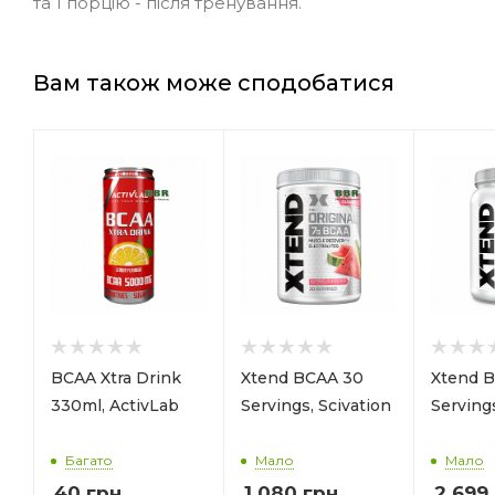
та 1 порцію - після тренування.
Вам також може сподобатися
BCAA Xtra Drink
Xtend BCAA 30
Xtend 
330ml, ActivLab
Servings, Scivation
Servings
Багато
Мало
Мало
40
грн.
1 080
грн.
2 699