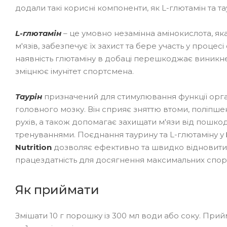
додали такі корисні компоненти, як L-глютамін та та
L-глютамін
– це умовно незамінна амінокислота, я
м'язів, забезпечує їх захист та бере участь у процесі
наявність глютаміну в добаці перешкоджає виникне
зміцнює імунітет спортсмена.
Таурін
призначений для стимулювання функції орг
головного мозку. Він сприяє зняттю втоми, поліпше
рухів, а також допомагає захищати м'язи від пошк
тренуваннями. Поєднання таурину та L-глютаміну у
Nutrition
дозволяє ефективно та швидко відновити 
працездатність для досягнення максимальних спорт
Як приймати
Змішати 10 г порошку із 300 мл води або соку. При