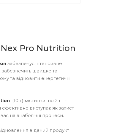
Nex Pro Nutrition
ion
забезпечує інтенсивне
ож забезпечить швидке та
ому та відновити енергетичні
tion
(10 г) міститься по 2 г L-
ня ефективно виступає як захист
иває на анаболічні процеси.
 відновлення в даний продукт