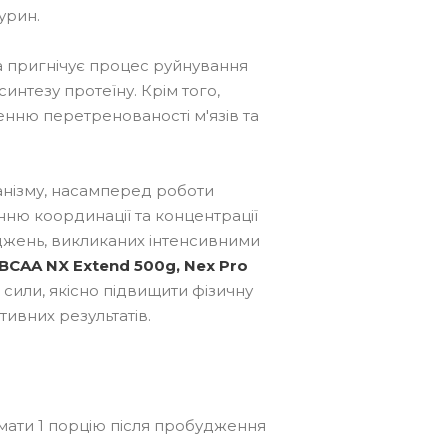
урин.
ка пригнічує процес руйнування
 синтезу протеїну. Крім того,
нню перетренованості м'язів та
анізму, насамперед роботи
нню координації та концентрації
оджень, викликаних інтенсивними
BCAA NX Extend 500g, Nex Pro
сили, якісно підвищити фізичну
ивних результатів.
ймати 1 порцію після пробудження