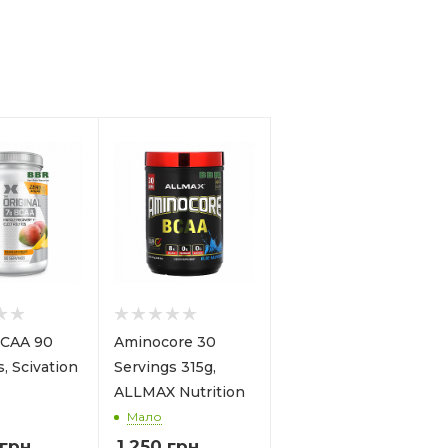
BCAA 90
Aminocore 30
, Scivation
Servings 315g,
ALLMAX Nutrition
Мало
грн.
1 250
грн.