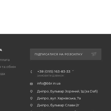
А
ПІДПИСАТИСЯ НА РОЗСИЛКУ
оплата
 та обмін
+38 (095) 163-83-33
ода
ЗАМОВИТИ ДЗВІНОК
info@bbr.in.ua
Дніпро, Бульвар Зоряний, 1д (за Dafi)
Дніпро, вул. Харківська, 7а
Дніпро, бульвар Слави 2г