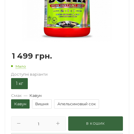
1 499
грн.
Мало
Доступні варіанти
1 кг
Смак
—
Кавун
Кавун
Вишня
Апельсиновый сок
В КОШИК