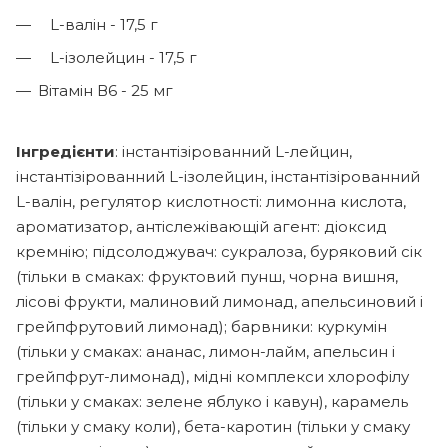
L-валін - 17,5 г
L-ізолейцин - 17,5 г
Вітамін В6 - 25 мг
Інгредієнти
: інстантізірованний L-лейцин,
інстантізірованний L-ізолейцин, інстантізірованний
L-валін, регулятор кислотності: лимонна кислота,
ароматизатор, антіслежівающій агент: діоксид
кремнію; підсолоджувач: сукралоза, буряковий сік
(тільки в смаках: фруктовий пунш, чорна вишня,
лісові фрукти, малиновий лимонад, апельсиновий і
грейпфрутовий лимонад); барвники: куркумін
(тільки у смаках: ананас, лимон-лайм, апельсин і
грейпфрут-лимонад), мідні комплекси хлорофілу
(тільки у смаках: зелене яблуко і кавун), карамель
(тільки у смаку коли), бета-каротин (тільки у смаку