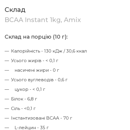
Склад
BCAA Instant 1kg, Amix
Склад на порцію (10 г):
Калорійність - 130 кДж / 30,6 ккал
Усього жирів - < 0,1 г
насичені жири - 0 г
Усього вуглеводів - 0,6 г
цукор - < 0,1 г
Білок - 6,8 г
Сіль - <0,1 г
Інстантизовані BCAA - 70 г
L-лейцин - 35 г