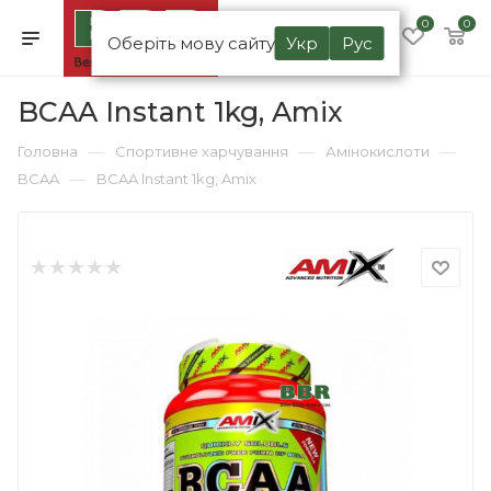
0
0
Оберіть мову сайту
Укр
Рус
BCAA Instant 1kg, Amix
—
—
—
Головна
Спортивне харчування
Амінокислоти
—
BCAA
BCAA Instant 1kg, Amix