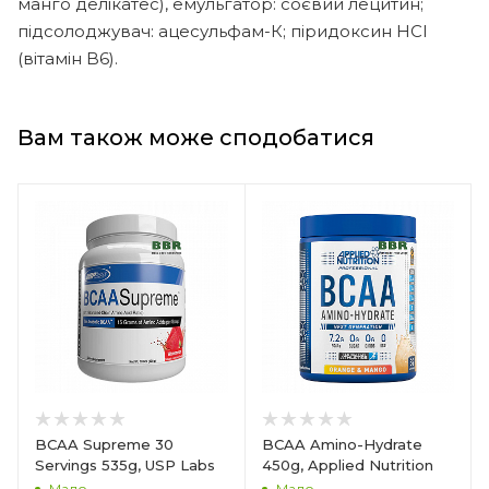
манго делікатес), емульгатор: соєвий лецитин;
підсолоджувач: ацесульфам-К; піридоксин HCl
(вітамін B6).
Вам також може сподобатися
BCAA Supreme 30
BCAA Amino-Hydrate
Servings 535g, USP Labs
450g, Applied Nutrition
Мало
Мало