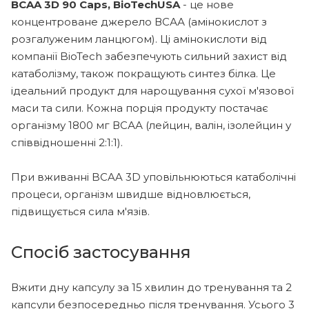
BCAA 3D ​​90 Caps, BioTechUSA
- це нове
концентроване джерело ВСАА (амінокислот з
розгалуженим ланцюгом). Ці амінокислоти від
компанії BioTech забезпечують сильний захист від
катаболізму, також покращують синтез білка. Це
ідеальний продукт для нарощування сухої м'язової
маси та сили. Кожна порція продукту постачає
організму 1800 мг ВСАА (лейцин, валін, ізолейцин у
співвідношенні 2:1:1).
При вживанні BCAA 3D ​​уповільнюються катаболічні
процеси, організм швидше відновлюється,
підвищується сила м'язів.
Спосіб застосування
Вжити дну капсулу за 15 хвилин до тренування та 2
капсули безпосередньо після тренування. Усього 3