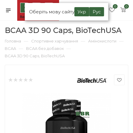
0
0
Оберіть мову сайту
Укр
Рус
BCAA 3D 90 Caps, BioTechUSA
—
—
—
Головна
Спортивне харчування
Амінокислоти
—
—
BCAA
BCAA без добавок
BCAA 3D 90 Caps, BioTechUSA