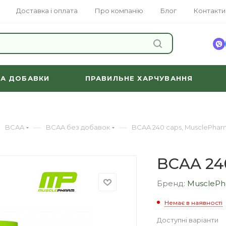
Доставка і оплата
Про компанію
Блог
Контакти
ЗНАЙТИ
ТА ДОБАВКИ
ПРАВИЛЬНЕ ХАРЧУВАННЯ
—
—
BCAA
BCAA без добавок
BCAA 240 caps, MusclePhar
BCAA 24
Бренд:
MuscleP
Немає в наявності
Доступні варіанти