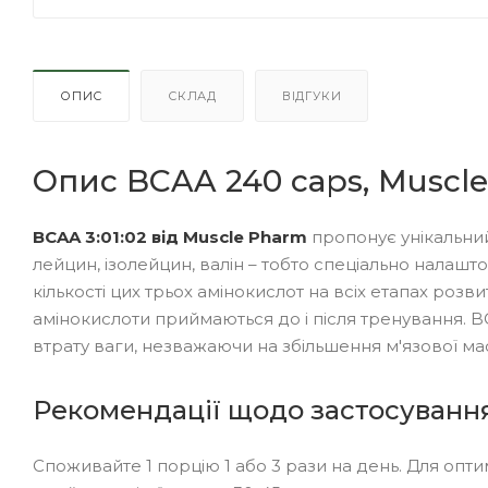
ОПИС
СКЛАД
ВІДГУКИ
Опис BCAA 240 caps, Muscl
BCAA 3:01:02 від Muscle Pharm
пропонує унікальний
лейцин, ізолейцин, валін – тобто спеціально налашт
кількості цих трьох амінокислот на всіх етапах розви
амінокислоти приймаються до і після тренування. BCA
втрату ваги, незважаючи на збільшення м'язової мас
Рекомендації щодо застосуванн
Споживайте 1 порцію 1 або 3 рази на день. Для опт