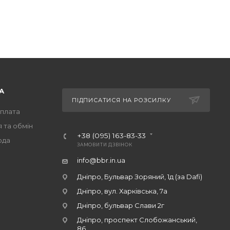
А
ПІДПИСАТИСЯ НА РОЗСИЛКУ
оплата
 та обмін
+38 (095) 163-83-33
ода
ЗАМОВИТИ ДЗВІНОК
info@bbr.in.ua
Дніпро, Бульвар Зоряний, 1д (за Dafi)
Дніпро, вул. Харківська, 7а
Дніпро, бульвар Слави 2г
Дніпро, проспект Слобожанський,
86