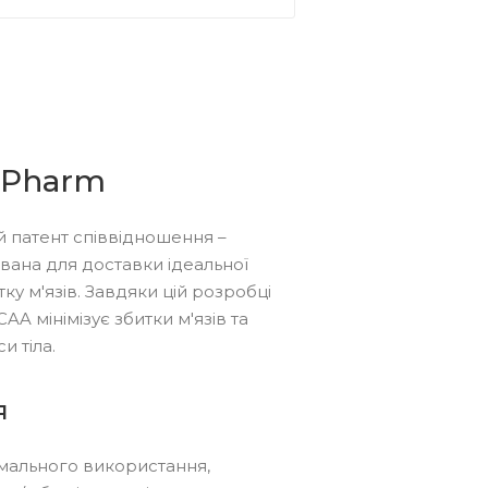
ePharm
 патент співвідношення –
ована для доставки ідеальної
тку м'язів. Завдяки цій розробці
A мінімізує збитки м'язів та
и тіла.
я
имального використання,