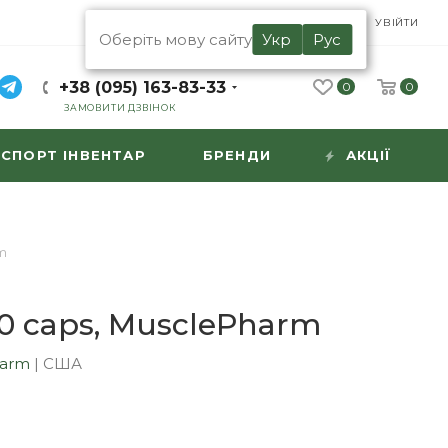
UA
RU
УВІЙТИ
Оберіть мову сайту
Укр
Рус
+38 (095) 163-83-33
0
0
ЗАМОВИТИ ДЗВІНОК
СПОРТ ІНВЕНТАР
БРЕНДИ
АКЦІЇ
m
0 caps, MusclePharm
harm
|
США