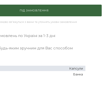
ПІД ЗАМОВЛЕННЯ
ково зв'яжуться з вами та уточнять умови замовлення
овлень по Україні за 1-3 дні
удь-яким зручним для Вас способом
Капсули
Банка