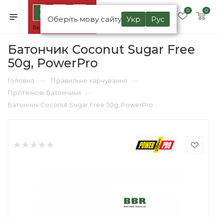
0
0
Оберіть мову сайту
Укр
Рус
Батончик Coconut Sugar Free
50g, PowerPro
—
—
Головна
Правильне харчування
—
Протеїнові батончики
Батончик Coconut Sugar Free 50g, PowerPro