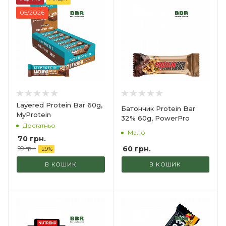
05/2026
Layered Protein Bar 60g,
Батончик Protein Bar
MyProtein
32% 60g, PowerPro
Достатньо
Мало
70
грн.
60
грн.
99
грн.
-
29
%
В КОШИК
В КОШИК