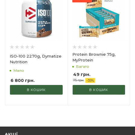
Protein Brownie 75g,
ISO-100 2270g, Dymatize
MyProtein
Nutrition
Багато
Мало
49
грн.
6 800
грн.
75
грн.
-
35
%
В КОШИК
В КОШИК
АКЦІЇ