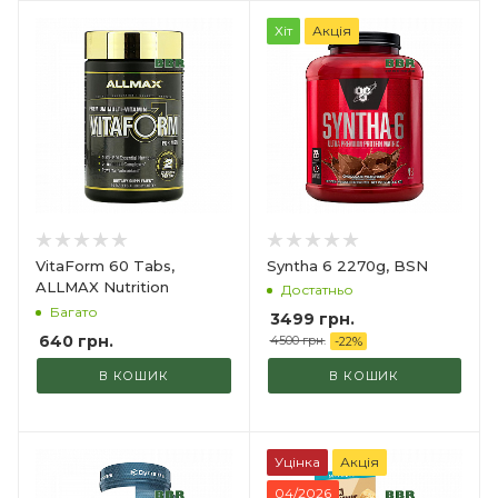
Хіт
Акція
Syntha 6 2270g, BSN
VitaForm 60 Tabs,
ALLMAX Nutrition
Достатньо
Багато
3499 грн.
640
грн.
4500 грн.
-
22
%
В КОШИК
В КОШИК
Уцінка
Акція
04/2026