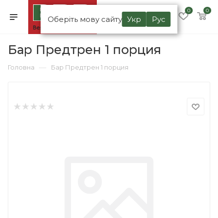
0
0
Оберіть мову сайту
Укр
Рус
Бар Предтрен 1 порция
—
Головна
Бар Предтрен 1 порция