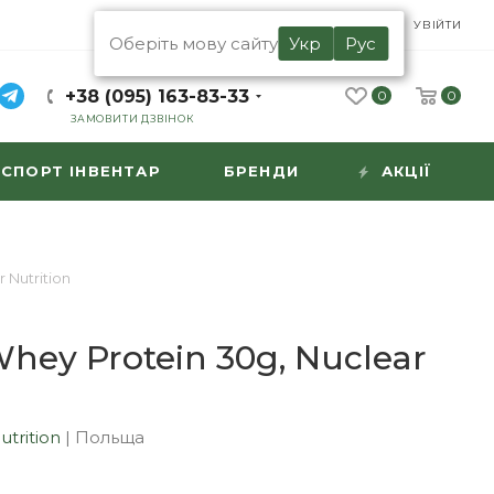
UA
RU
УВІЙТИ
Оберіть мову сайту
Укр
Рус
+38 (095) 163-83-33
0
0
ЗАМОВИТИ ДЗВІНОК
СПОРТ ІНВЕНТАР
БРЕНДИ
АКЦІЇ
 Nutrition
hey Protein 30g, Nuclear
n
utrition
|
Польща