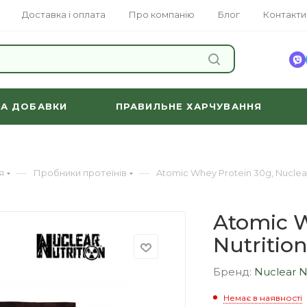
Доставка і оплата
Про компанію
Блог
Контакти
ЗНАЙТИ
ТА ДОБАВКИ
ПРАВИЛЬНЕ ХАРЧУВАННЯ
—
—
я
Пробники протеїнів
Atomic Whey Protein 30g, Nuclear
Atomic W
Nutritio
Бренд:
Nuclear N
Немає в наявності