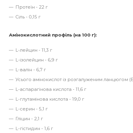
Протеїн - 22 г
Сіль - 0,15 г
Амінокислотний профіль (на 100 г):
L-лейцин - 11,3 г
L-ізолейцин - 6,9 г
L-валін - 6,7 г
Усього амінокислот із розгалуженим ланцюгом (BC
L-аспарагінова кислота - 11,6 г
L-глутамінова кислота - 19,0 г
L-серин - 5,1 г
Гліцин - 2,1 г
L-гістидин - 1,6 г