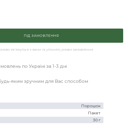
ПІД ЗАМОВЛЕННЯ
ково зв'яжуться з вами та уточнять умови замовлення
овлень по Україні за 1-3 дні
удь-яким зручним для Вас способом
Порошок
Пакет
30 г