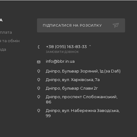
А
ПІДПИСАТИСЯ НА РОЗСИЛКУ
оплата
 та обмін
+38 (095) 163-83-33
ода
ЗАМОВИТИ ДЗВІНОК
info@bbr.in.ua
Дніпро, Бульвар Зоряний, 1д (за Dafi)
Дніпро, вул. Харківська, 7а
Дніпро, бульвар Слави 2г
Дніпро, проспект Слобожанський,
86
Дніпро, вул. Набережна Заводська,
99