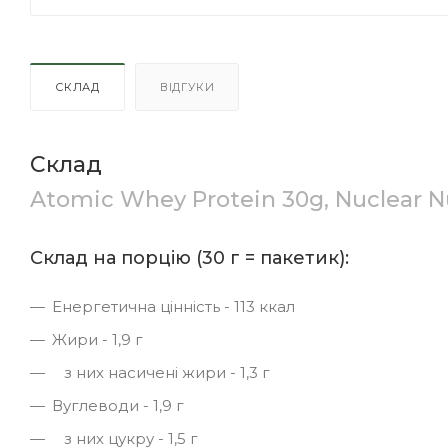
СКЛАД
ВІДГУКИ
Склад
Atomic Whey Protein 30g, Nuclear N
Склад на порцію (30 г = пакетик):
Енергетична цінність - 113 ккал
Жири - 1,9 г
з них насичені жири - 1,3 г
Вуглеводи - 1,9 г
з них цукру - 1,5 г