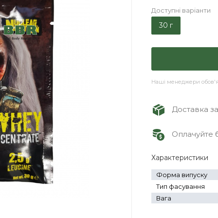
Доступні варіанти
30 г
Наші менеджери обов'яз
Доставка зам
Оплачуйте б
Характеристики
Форма випуску
Тип фасування
Вага