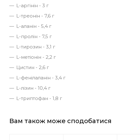
L-аргінін - 3 г
L-треонін - 7,6 г
L-аланін - 5,4 г
L-пролін - 7,5 г
L-тирозин - 3,1 г
L-метіонін - 2,2 г
Цистин - 2,6 г
L-фенілаланін - 3,4 г
L-лізин - 10,4 г
L-триптофан - 1,8 г
Вам також може сподобатися