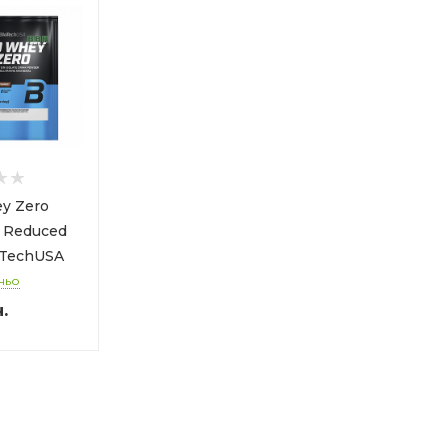
y Zero
e Reduced
oTechUSA
ньо
.