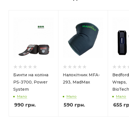
Бинти на коліна
Налокітник MFA-
Bedford
PS-3700, Power
293, MadMax
Wraps,
System
BioTec
Мало
Мало
Мало
990
грн.
590
грн.
655
гр