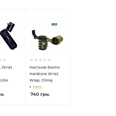
, Wrist
Кистьові бинти
Hardcore Wrist
hUSA
Wrap, Olimp
Мало
н.
740
грн.