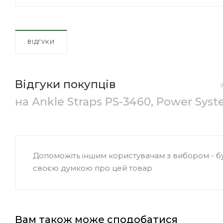
ВІДГУКИ
Відгуки покупців
на Ankle Straps PS-3460, Power Sys
Допоможіть іншим користувачам з вибором - бу
своєю думкою про цей товар
Вам також може сподобатися