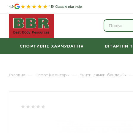
4.9
419 Google відгуків
СПОРТИВНЕ ХАРЧУВАННЯ
ВІТАМІНИ 
—
—
Головна
Спорт інвентар
Бинти, лямки, бандажі