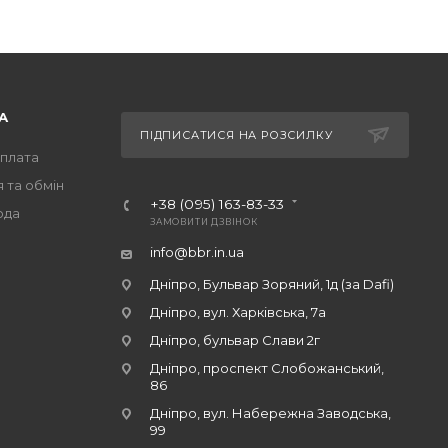
А
ПІДПИСАТИСЯ НА РОЗСИЛКУ
оплата
 та обмін
+38 (095) 163-83-33
ода
ЗАМОВИТИ ДЗВІНОК
info@bbr.in.ua
Дніпро, Бульвар Зоряний, 1д (за Dafi)
Дніпро, вул. Харківська, 7а
Дніпро, бульвар Слави 2г
Дніпро, проспект Слобожанський,
86
Дніпро, вул. Набережна Заводська,
99