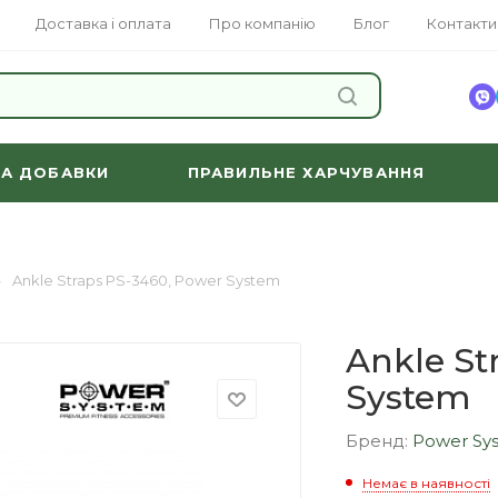
Доставка і оплата
Про компанію
Блог
Контакти
ЗНАЙТИ
ТА ДОБАВКИ
ПРАВИЛЬНЕ ХАРЧУВАННЯ
—
Ankle Straps PS-3460, Power System
Ankle St
System
Бренд:
Power Sy
Немає в наявності