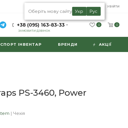
UA
RU
УВІЙТИ
Оберіть мову сайту
Укр
Рус
+38 (095) 163-83-33
0
0
ЗАМОВИТИ ДЗВІНОК
СПОРТ ІНВЕНТАР
БРЕНДИ
АКЦІЇ
raps PS-3460, Power
stem
|
Чехія