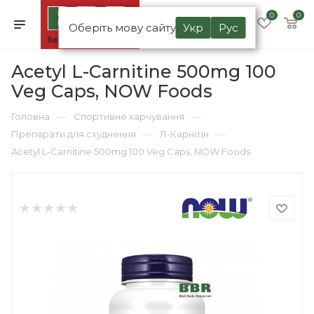
0
0
Оберіть мову сайту
Укр
Рус
Acetyl L-Carnitine 500mg 100
Veg Caps, NOW Foods
—
—
Головна
Спортивне харчування
—
—
Препарати для схуднення
Л-Карнітін
Acetyl L-Carnitine 500mg 100 Veg Caps, NOW Foods