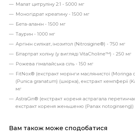
Малат цитруліну 2:1 - 5000 мг
Моногідрат креатину - 1500 мг
Бета-аланін - 1500 мг
Таурин - 1000 мг
Аргінін силікат, інозитол (Nitrosigine®) - 750 мг
Бітартрат холіну (у вигляді VitaCholine™) - 250 мг
Рожева гімалайська сіль - 150 мг
FitNox® (екстракт морінги маслянистої (Moringa ol
(Punica granatum) (шкірка), екстракт кемпферії (Kae
мг
AstraGin® (екстракт кореня астрагала перетинчас
екстракт кореня женьшеню (Panax notoginseng)) -
Вам також може сподобатися