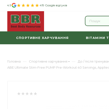
4.9
419 Google відгуків
СПОРТИВНЕ ХАРЧУВАННЯ
ВІТАМІНИ 
—
—
Головна
Спортивне харчування
До / після тренува
ABE Ultimate Stim-Free PUMP Pre-Workout 40 Servings, Applied