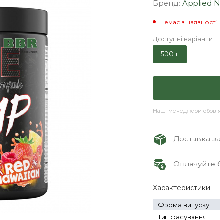
Бренд:
Applied N
Немає в наявності
Доступні варіанти
500 г
Наші менеджери обов'яз
Доставка зам
Оплачуйте б
Характеристики
Форма випуску
Тип фасування