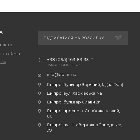
А
ПІДПИСАТИСЯ НА РОЗСИЛКУ
оплата
 та обмін
+38 (095) 163-83-33
ода
ЗАМОВИТИ ДЗВІНОК
info@bbr.in.ua
Дніпро, Бульвар Зоряний, 1д (за Dafi)
Дніпро, вул. Харківська, 7а
Дніпро, бульвар Слави 2г
Дніпро, проспект Слобожанський,
86
Дніпро, вул. Набережна Заводська,
99