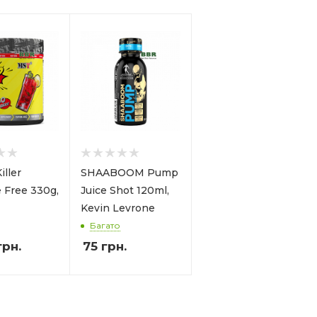
ller
SHAABOOM Pump
e Free 330g,
Juice Shot 120ml,
Kevin Levrone
Багато
рн.
75
грн.