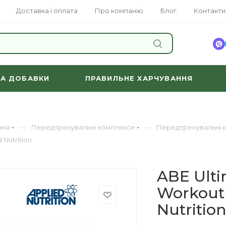
Доставка і оплата
Про компанію
Блог
Контакти
ЗНАЙТИ
ТА ДОБАВКИ
ПРАВИЛЬНЕ ХАРЧУВАННЯ
—
—
ння
Передтренувальні комплекси
Передтренувальні к
 Nutrition
ABE Ulti
Workout 
Nutritio