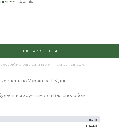
utrition
|
Англія
ПІД ЗАМОВЛЕННЯ
ково зв'яжуться з вами та уточнять умови замовлення
овлень по Україні за 1-3 дні
удь-яким зручним для Вас способом
Паста
Банка