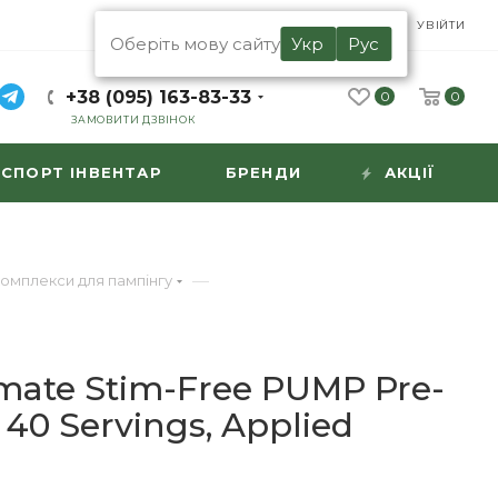
UA
RU
УВІЙТИ
Оберіть мову сайту
Укр
Рус
+38 (095) 163-83-33
0
0
ЗАМОВИТИ ДЗВІНОК
СПОРТ ІНВЕНТАР
БРЕНДИ
АКЦІЇ
—
омплекси для пампінгу
mate Stim-Free PUMP Pre-
40 Servings, Applied
n