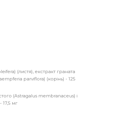
eifera) (листя), екстракт граната
mpferia parviflora) (корінь) - 125
того (Astragalus membranaceus) і
 17,5 мг