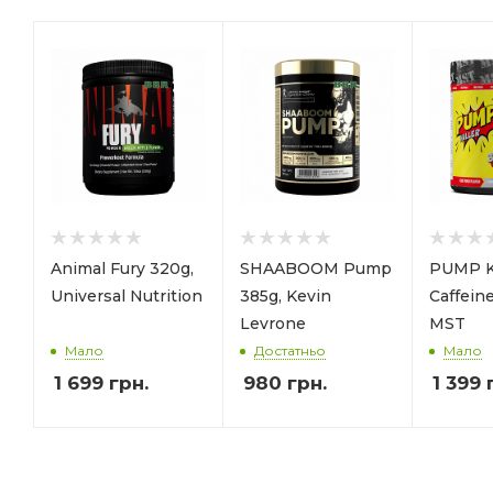
Animal Fury 320g,
SHAABOOM Pump
PUMP Ki
Universal Nutrition
385g, Kevin
Caffein
Levrone
MST
Мало
Достатньо
Мало
1 699
грн.
980
грн.
1 399
г