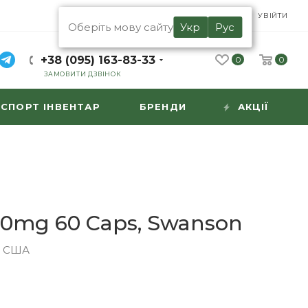
UA
RU
УВІЙТИ
Оберіть мову сайту
Укр
Рус
+38 (095) 163-83-33
0
0
ЗАМОВИТИ ДЗВІНОК
СПОРТ ІНВЕНТАР
БРЕНДИ
АКЦІЇ
00mg 60 Caps, Swanson
|
США