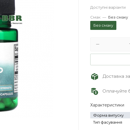
Доступні варіанти
Смак
—
Без смаку
Без смаку
Доставка зам
Оплачуйте б
Характеристики
Форма випуску
Тип фасування