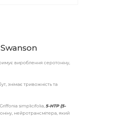
 Swanson
римує вироблення серотоніну,
т, знімає тривожність та
ffonia simplicifolia,
5-HTP (5-
оніну, нейротрансмітера, який