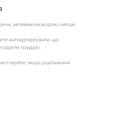
я
 день, запиваючи водою, натще.
єте антидепресанти, що
 годуєте груддю.
ористовуйте, якщо ущільнення