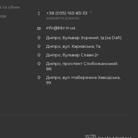
 та обмін
+38 (095) 163-83-33
ода
ЗАМОВИТИ ДЗВІНОК
info@bbr.in.ua
Дніпро, Бульвар Зоряний, 1д (за Dafi)
Дніпро, вул. Харківська, 7а
Дніпро, бульвар Слави 2г
Дніпро, проспект Слобожанський,
86
Дніпро, вул. Набережна Заводська,
99