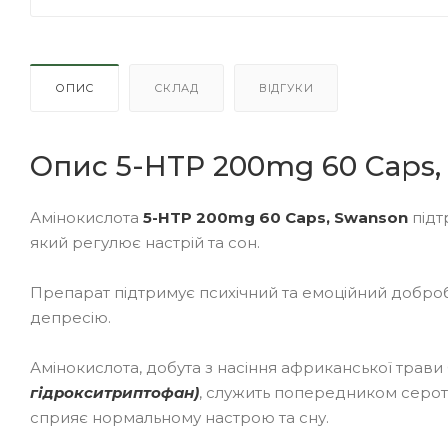
ОПИС
СКЛАД
ВІДГУКИ
Опис 5-HTP 200mg 60 Caps,
Амінокислота
5-HTP 200mg 60 Caps, Swanson
підт
який регулює настрій та сон.
Препарат підтримує психічний та емоційний добробу
депресію.
Амінокислота, добута з насіння африканської трави Gri
гідрокситриптофан)
, служить попередником серот
сприяє нормальному настрою та сну.