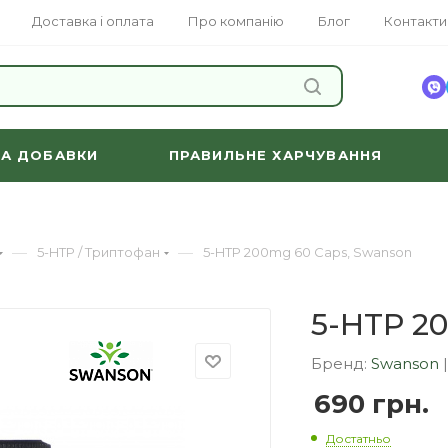
Доставка і оплата
Про компанію
Блог
Контакти
ЗНАЙТИ
ТА ДОБАВКИ
ПРАВИЛЬНЕ ХАРЧУВАННЯ
—
—
5-HTP / Триптофан
5-HTP 200mg 60 Caps, Swanson
5-HTP 2
Бренд:
Swanson
690
грн.
Достатньо