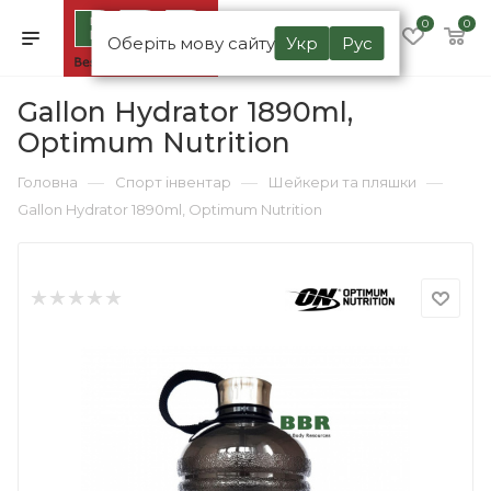
0
0
Оберіть мову сайту
Укр
Рус
Gallon Hydrator 1890ml,
Optimum Nutrition
—
—
—
Головна
Спорт інвентар
Шейкери та пляшки
Gallon Hydrator 1890ml, Optimum Nutrition