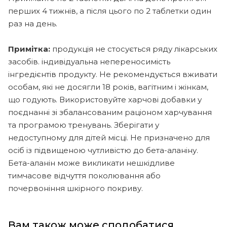
перших 4 тижнів, а після цього по 2 таблетки один
раз на день.
Примітка:
продукція не стосується ряду лікарських
засобів. індивідуальна непереносимість
інгредієнтів продукту. Не рекомендується вживати
особам, які не досягли 18 років, вагітним і жінкам,
що годують. Використовуйте харчові добавки у
поєднанні зі збалансованим раціоном харчування
та програмою тренувань. Зберігати у
недоступному для дітей місці. Не призначено для
осіб із підвищеною чутливістю до бета-аланіну.
Бета-аланін може викликати нешкідливе
тимчасове відчуття поколювання або
почервоніння шкірного покриву.
Вам також може сподобатися