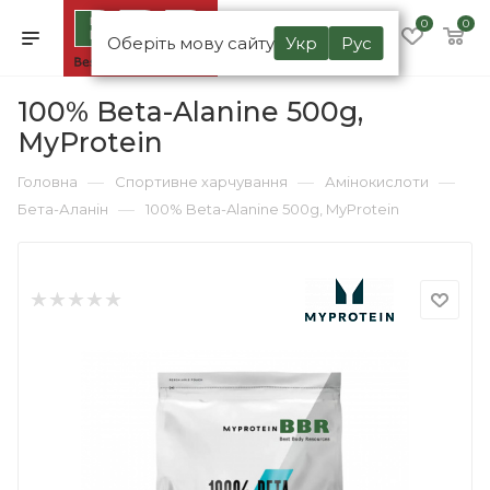
0
0
Оберіть мову сайту
Укр
Рус
100% Beta-Alanine 500g,
MyProtein
—
—
—
Головна
Спортивне харчування
Амінокислоти
—
Бета-Аланін
100% Beta-Alanine 500g, MyProtein