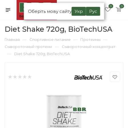
0
0
Оберіть мову сайту
Укр
Рус
Diet Shake 720g, BioTechUSA
—
—
—
Главная
Спортивное питание
Протеины
—
Сывороточный протеин
Сывороточный концентрат
—
Diet Shake 720g, BioTechUSA