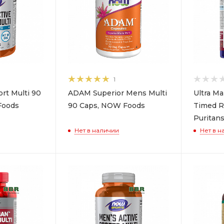
1
rt Multi 90
ADAM Superior Mens Multi
Ultra Ma
Foods
90 Caps, NOW Foods
Timed R
Puritans
Нет в наличии
Нет в н