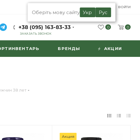
UA
RU
ВОЙТИ
Оберіть мову сайту
Укр
Рус
+38 (095) 163-83-33
0
0
ЗАКАЗАТЬ ЗВОНОК
ОРТИНВЕНТАРЬ
БРЕНДЫ
АКЦИИ
ужчин 38 лет
Акция