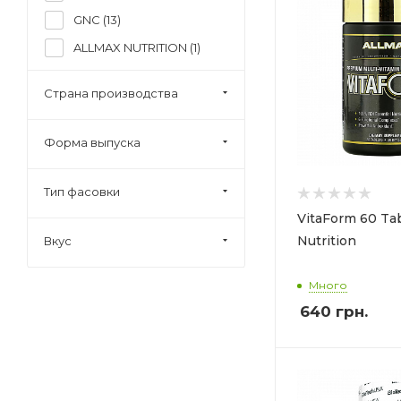
GNC (
13
)
ALLMAX NUTRITION (
1
)
Olimp Nutrition (
2
)
Страна производства
Swanson (
1
)
Rule One (
1
)
Форма выпуска
Solgar (
1
)
VP-Lab (
2
)
Тип фасовки
VitaForm 60 Ta
Nutrition
Вкус
Много
640
грн.