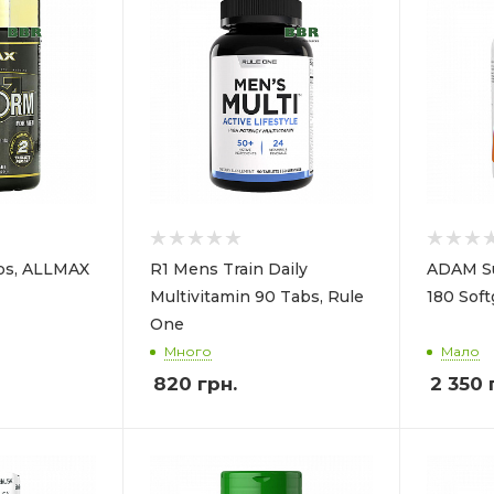
bs, ALLMAX
R1 Mens Train Daily
ADAM Su
Multivitamin 90 Tabs, Rule
180 Sof
One
Много
Мало
820
грн.
2 350