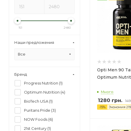
151
2480
Наши предложения
Все
Opti Men 90 Ta
Бренд
Optimum Nutrit
Progress Nutrition (
1
)
Много
Optimum Nutrition (
4
)
1280 грн.
149
BioTech USA (
1
)
-
15
%
Экономия
219
Puritans Pride (
3
)
NOW Foods (
6
)
21st Century (
1
)