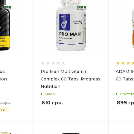
bs,
Pro Man Multivitamin
ADAM Su
ion
Complex 60 Tabs, Progress
60 Tabs
Nutrition
Мало
Достат
610
грн.
899
гр
9 грн.
грн.