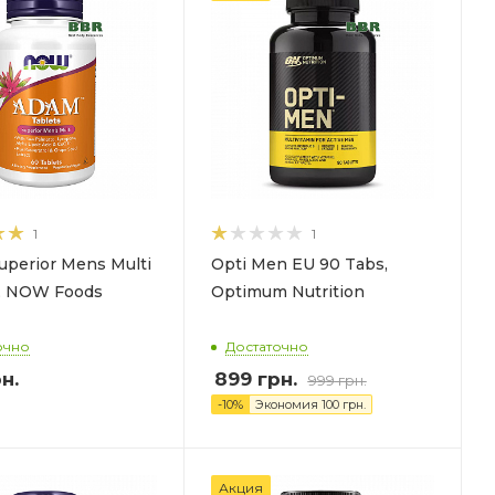
1
1
perior Mens Multi
Opti Men EU 90 Tabs,
, NOW Foods
Optimum Nutrition
очно
Достаточно
н.
899
грн.
999
грн.
-
10
%
Экономия
100
грн.
Акция