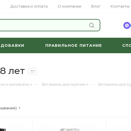
Доставка и оплата
О компании
Блог
Контакты
НАЙТИ
 ДОБАВКИ
ПРАВИЛЬНОЕ ПИТАНИЕ
СП
8 лет
37
—
—
ны и минералы
Витамины для мужчин
Витамины для м
бывание)