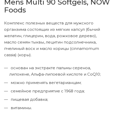
Mens Multi 90 Softgels, NOW
Foods
Комплекс полезных веществ для мужского
органзима состоящих из мягких капсул (бычий
желатин, глицерин, вода, рожковое дерево),
масло семян тыквы, лецитин подсолнечника,
пчелиный воск и масло корицы (cinnamomum
cassia) (коры).
основан на экстракте пальмы сереноа,
липокене, Альфа-липоевой кислоте и CoQ10;
можно применять вегетарианцам;
cемейное предприятие с 1968 года;
пищевая добавка;
витамины.