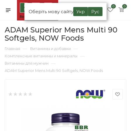
0
0
Оберіть мову сайту
Укр
Рус
ADAM Superior Mens Multi 90
Softgels, NOW Foods
—
—
Главная
Витамины и добавки
—
Комплексные витамины и минералы
—
Витамины для мужчин
ADAM Superior Mens Multi 90 Softgels, NOW Foods