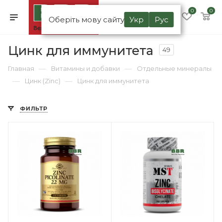
0
0
Оберіть мову сайту
Укр
Рус
Цинк для иммунитета
49
—
—
Главная
Витамины и добавки
Отдельные минералы
—
—
Цинк (Zinc)
Цинк для иммунитета
ФИЛЬТР