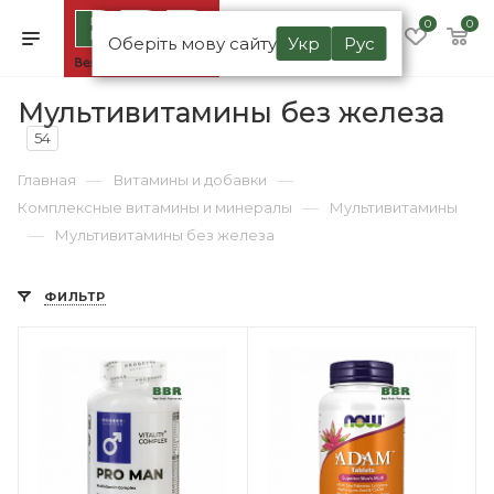
0
0
Оберіть мову сайту
Укр
Рус
Мультивитамины без железа
54
—
—
Главная
Витамины и добавки
—
Комплексные витамины и минералы
Мультивитамины
—
Мультивитамины без железа
ФИЛЬТР