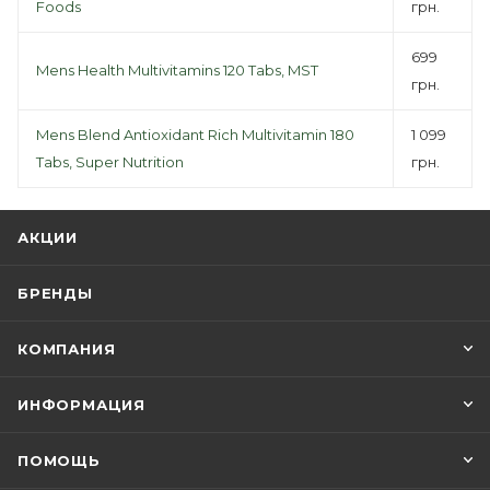
Foods
грн.
699
Mens Health Multivitamins 120 Tabs, MST
грн.
Mens Blend Antioxidant Rich Multivitamin 180
1 099
Tabs, Super Nutrition
грн.
АКЦИИ
БРЕНДЫ
КОМПАНИЯ
ИНФОРМАЦИЯ
ПОМОЩЬ