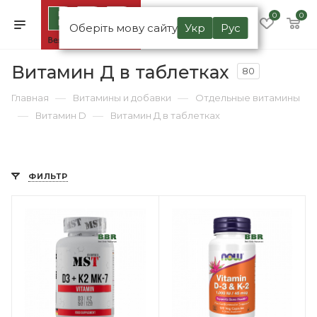
0
0
Оберіть мову сайту
Укр
Рус
Витамин Д в таблетках
80
—
—
Главная
Витамины и добавки
Отдельные витамины
—
—
Витамин D
Витамин Д в таблетках
ФИЛЬТР