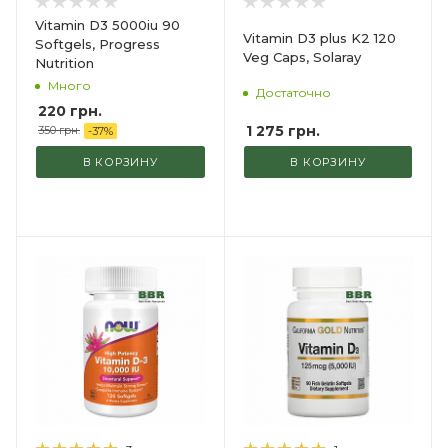
Vitamin D3 5000iu 90
Vitamin D3 plus K2 120
Softgels, Progress
Veg Caps, Solaray
Nutrition
Много
Достаточно
220
грн.
1 275
грн.
350
грн.
-
37
%
В КОРЗИНУ
В КОРЗИНУ