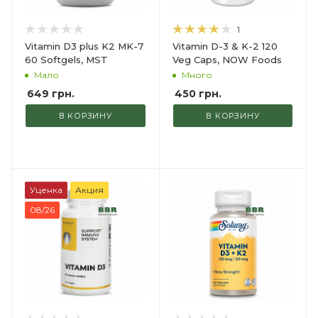
1
Vitamin D3 plus K2 MK-7
Vitamin D-3 & K-2 120
60 Softgels, MST
Veg Caps, NOW Foods
Мало
Много
649
грн.
450
грн.
В КОРЗИНУ
В КОРЗИНУ
Уценка
Акция
08/26