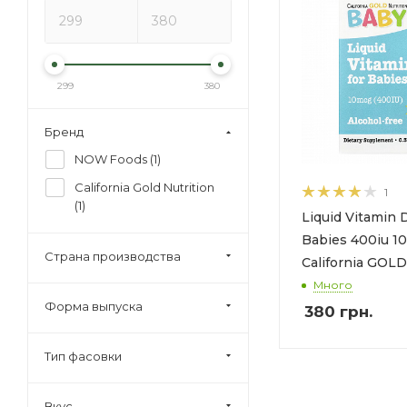
299
380
Бренд
NOW Foods (
1
)
California Gold Nutrition
1
(
1
)
Liquid Vitamin 
Babies 400iu 10
Страна производства
California GOLD
Много
Форма выпуска
380
грн.
Тип фасовки
Вкус