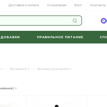
Доставка и оплата
О компании
Блог
Контакты
НАЙТИ
 ДОБАВКИ
ПРАВИЛЬНОЕ ПИТАНИЕ
СП
—
—
Витамин D
Витамин Д в каплях
бывание)