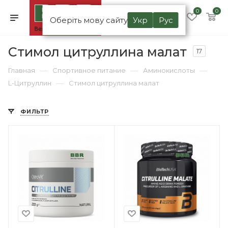
0
0
Оберіть мову сайту
Укр
Рус
Стимол цитруллина малат
17
—
—
—
Главная
Спортивное питание
Аминокислоты
—
L-Цитруллин
Стимол цитруллина малат
ФИЛЬТР