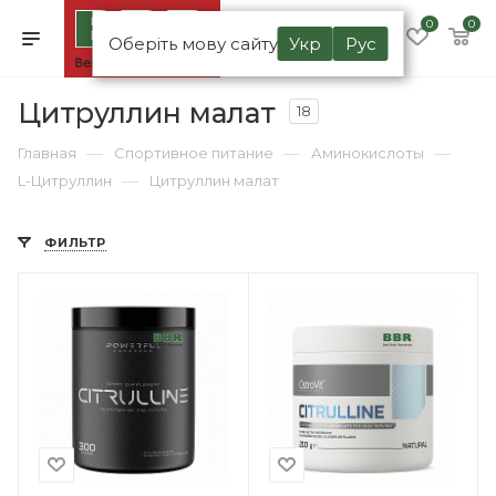
0
0
Оберіть мову сайту
Укр
Рус
Цитруллин малат
18
—
—
—
Главная
Спортивное питание
Аминокислоты
—
L-Цитруллин
Цитруллин малат
ФИЛЬТР