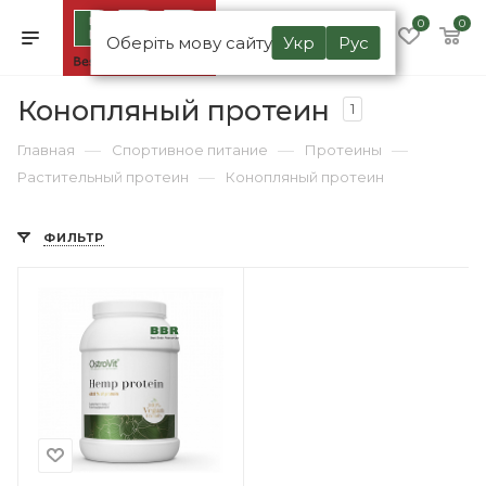
0
0
Оберіть мову сайту
Укр
Рус
Конопляный протеин
1
—
—
—
Главная
Спортивное питание
Протеины
—
Растительный протеин
Конопляный протеин
ФИЛЬТР