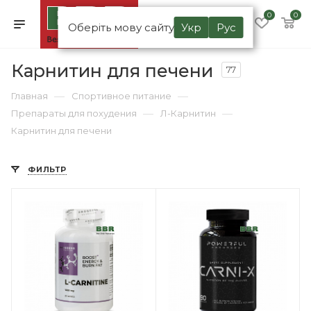
0
0
Оберіть мову сайту
Укр
Рус
Карнитин для печени
77
—
—
Главная
Спортивное питание
—
—
Препараты для похудения
Л-Карнитин
Карнитин для печени
ФИЛЬТР