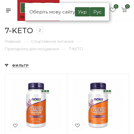
0
0
Оберіть мову сайту
Укр
Рус
7-KETO
2
—
—
Главная
Спортивное питание
—
Препараты для похудения
7-KETO
ФИЛЬТР