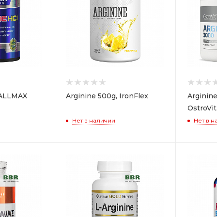
 ALLMAX
Arginine 500g, IronFlex
Arginine
OstroVit
Нет в наличии
Нет в н