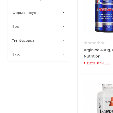
OstroVit (
3
)
Форма выпуска
Ronnie Coleman (
1
)
Scitec Nutrition (
1
)
Вес
UNS Supplement (
3
)
Тип фасовки
Arginine 400g,
Вкус
Nutrition
Нет в наличии