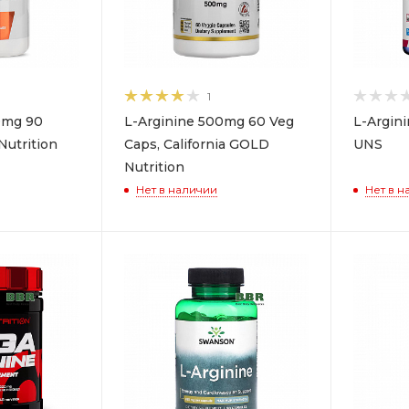
1
0mg 90
L-Arginine 500mg 60 Veg
L-Argin
Nutrition
Caps, California GOLD
UNS
Nutrition
Нет в наличии
Нет в н