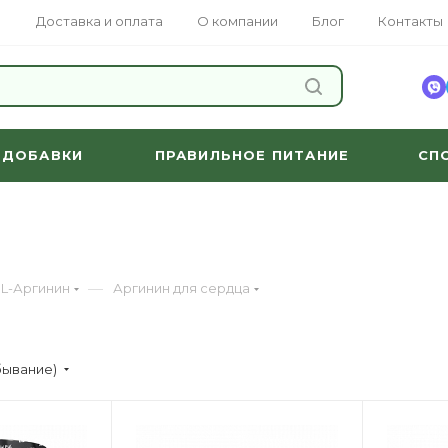
Доставка и оплата
О компании
Блог
Контакты
НАЙТИ
 ДОБАВКИ
ПРАВИЛЬНОЕ ПИТАНИЕ
СП
—
L-Аргинин
Аргинин для сердца
бывание)