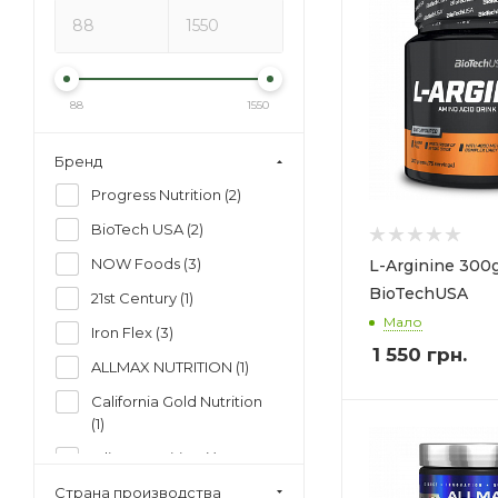
88
1550
Бренд
Progress Nutrition (
2
)
BioTech USA (
2
)
NOW Foods (
3
)
L-Arginine 300g
BioTechUSA
21st Century (
1
)
Мало
Iron Flex (
3
)
1 550
грн.
ALLMAX NUTRITION (
1
)
California Gold Nutrition
(
1
)
Olimp Nutrition (
1
)
Страна производства
Swanson (
1
)