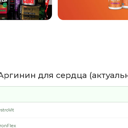
ргинин для сердца (актуально
stroVit
IronFlex