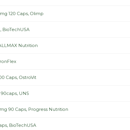
mg 120 Caps, Olimp
g, BioTechUSA
 ALLMAX Nutrition
IronFlex
00 Caps, OstroVit
0 90caps, UNS
mg 90 Caps, Progress Nutrition
Caps, BioTechUSA