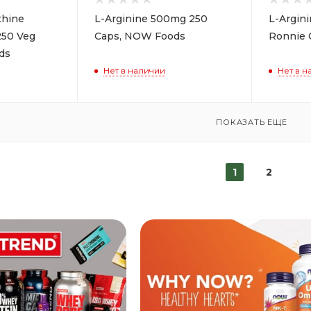
thine
L-Arginine 500mg 250
L-Argini
50 Veg
Caps, NOW Foods
Ronnie 
ds
Нет в наличии
Нет в н
ПОКАЗАТЬ ЕЩЕ
1
2