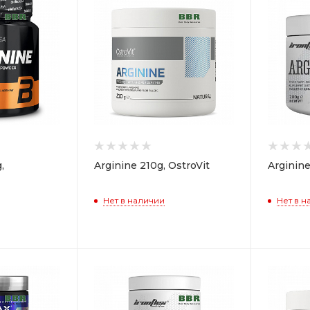
,
Arginine 210g, OstroVit
Arginine
Нет в наличии
Нет в н