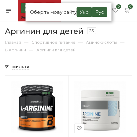
0
0
Оберіть мову сайту
Укр
Рус
Аргинин для детей
23
—
—
—
Главная
Спортивное питание
Аминокислоты
—
L-Аргинин
Аргинин для детей
ФИЛЬТР