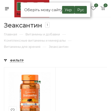
0
0
Оберіть мову сайту
Укр
Рус
Зеаксантин
1
—
—
Главная
Витамины и добавки
—
Комплексные витамины и минералы
—
Витамины для зрения
Зеаксантин
ФИЛЬТР