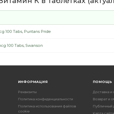
итамин К в таблетках (актуаль
g 100 Tabs, Puritans Pride
mcg 100 Tabs, Swanson
ИНФОРМАЦИЯ
ПОМОЩЬ
Реквизиты
Доставка и 
Политика конфиденциальности
Возврат и 
Политика использования файлов
Публичный 
cookie
Карта сайта