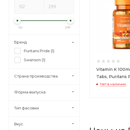
152
299
Бренд
Puritans Pride (
1
)
Swanson (
1
)
Vitamin K 100m
Страна производства
Tabs, Puritans 
Нет в наличии
Форма выпуска
Тип фасовки
Вкус