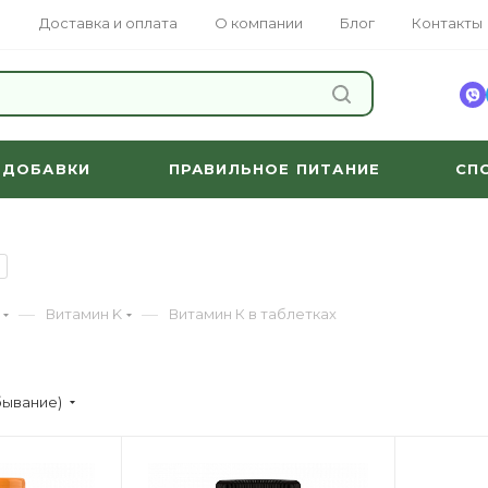
Доставка и оплата
О компании
Блог
Контакты
НАЙТИ
 ДОБАВКИ
ПРАВИЛЬНОЕ ПИТАНИЕ
СП
—
—
Витамин K
Витамин К в таблетках
бывание)