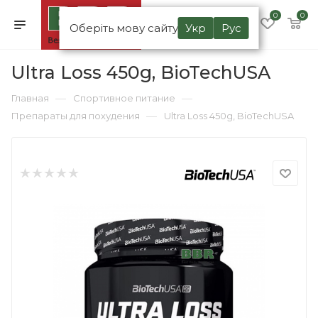
0
0
Оберіть мову сайту
Укр
Рус
Ultra Loss 450g, BioTechUSA
—
—
Главная
Спортивное питание
—
Препараты для похудения
Ultra Loss 450g, BioTechUSA